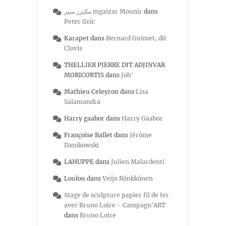
مكيزر منير mgaizar Mounir
dans
Peter Gric
Karapet
dans
Bernard Guimet, dit
Clovis
THELLIER PIERRE DIT ADJINVAR
MORICORTIS
dans
Joh’
Mathieu Celeyron
dans
Lisa
Salamandra
Harry gaabor
dans
Harry Gaabor
Françoise Ballet
dans
Jérôme
Danikowski
LAHUPPE
dans
Julien Malardenti
Loulou
dans
Veijo Rönkkönen
Stage de sculpture papier fil de fer
avec Bruno Loire - Campagn'ART
dans
Bruno Loire