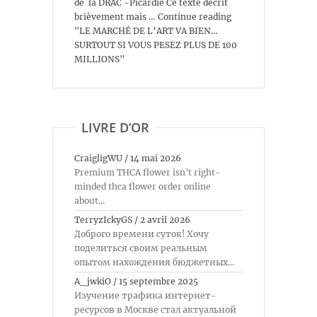
de la DRAC -Picardie Ce texte décrit
brièvement mais … Continue reading
"LE MARCHÉ DE L’ART VA BIEN…
SURTOUT SI VOUS PESEZ PLUS DE 100
MILLIONS"
LIVRE D’OR
CraigligWU
/
14 mai 2026
Premium THCA flower isn't right-
minded thca flower order online
about...
TerryzIckyGS
/
2 avril 2026
Доброго времени суток! Хочу
поделиться своим реальным
опытом нахождения бюджетных...
A_jwkiO
/
15 septembre 2025
Изучение трафика интернет-
ресурсов в Москве стал актуальной