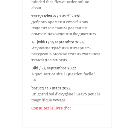
minded thca flower order online
about...
TerryzIckyGS
/
2 avril 2026
Доброго времени суток! Хочу
поделиться своим реальным
опытом нахождения бюджетных...
A_jwkiO
/
15 septembre 2025
Изучение трафика интернет-
ресурсов в Москве стал актуальной
темой для многих...
Bibi
/
24 septembre 2022
À quoi sert ce site ? Question facile !
La...
breucq
/
19 mars 2022
Un grand bol d'oxygène ! Bravo pour le
magnifique voyage...
Consultez le livre d’or