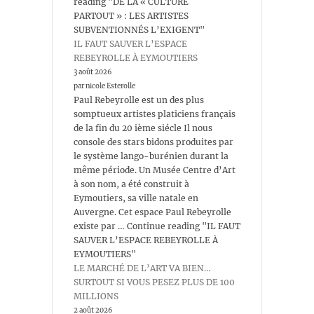
reading "DE LA « CULTURE
PARTOUT » : LES ARTISTES
SUBVENTIONNÉS L’EXIGENT"
IL FAUT SAUVER L’ESPACE
REBEYROLLE À EYMOUTIERS
3 août 2026
par nicole Esterolle
Paul Rebeyrolle est un des plus
somptueux artistes platiciens français
de la fin du 20 ième siécle Il nous
console des stars bidons produites par
le système lango-burénien durant la
même période. Un Musée Centre d’Art
à son nom, a été construit à
Eymoutiers, sa ville natale en
Auvergne. Cet espace Paul Rebeyrolle
existe par … Continue reading "IL FAUT
SAUVER L’ESPACE REBEYROLLE À
EYMOUTIERS"
LE MARCHÉ DE L’ART VA BIEN…
SURTOUT SI VOUS PESEZ PLUS DE 100
MILLIONS
2 août 2026