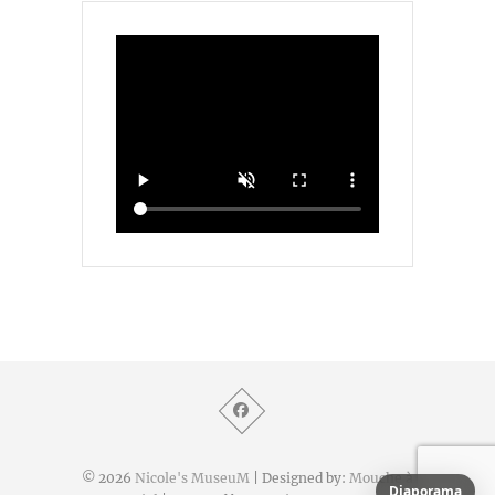
© 2026
Nicole's MuseuM
| Designed by:
Mouche à
Diaporama