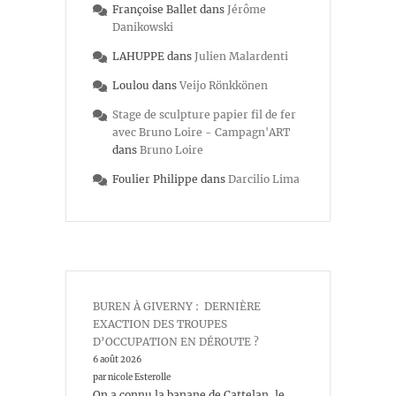
Françoise Ballet
dans
Jérôme
Danikowski
LAHUPPE
dans
Julien Malardenti
Loulou
dans
Veijo Rönkkönen
Stage de sculpture papier fil de fer
avec Bruno Loire - Campagn'ART
dans
Bruno Loire
Foulier Philippe
dans
Darcilio Lima
BUREN À GIVERNY : DERNIÈRE
EXACTION DES TROUPES
D’OCCUPATION EN DÉROUTE ?
6 août 2026
par nicole Esterolle
On a connu la banane de Cattelan, le