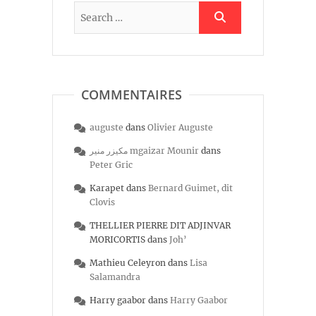
COMMENTAIRES
auguste
dans
Olivier Auguste
مكيزر منير mgaizar Mounir
dans
Peter Gric
Karapet
dans
Bernard Guimet, dit
Clovis
THELLIER PIERRE DIT ADJINVAR
MORICORTIS
dans
Joh’
Mathieu Celeyron
dans
Lisa
Salamandra
Harry gaabor
dans
Harry Gaabor