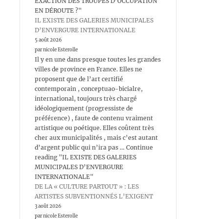
EXACTION DES TROUPES D’OCCUPATION
EN DÉROUTE ?"
IL EXISTE DES GALERIES MUNICIPALES
D’ENVERGURE INTERNATIONALE
5 août 2026
par nicole Esterolle
Il y en une dans presque toutes les grandes
villes de province en France. Elles ne
proposent que de l’art certifié
contemporain , conceptuao-bicialre,
international, toujours très chargé
idéologiquement (progressiste de
préférence) , faute de contenu vraiment
artistique ou poétique. Elles coûtent très
cher aux municipalités , mais c’est autant
d’argent public qui n’ira pas … Continue
reading "IL EXISTE DES GALERIES
MUNICIPALES D’ENVERGURE
INTERNATIONALE"
DE LA « CULTURE PARTOUT » : LES
ARTISTES SUBVENTIONNÉS L’EXIGENT
3 août 2026
par nicole Esterolle