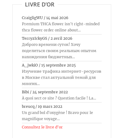
LIVRE D’OR
CraigligWU
/
14 mai 2026
Premium THCA flower isn't right-minded
thca flower order online about...
TerryzIckyGS
/
2 avril 2026
Доброго времени суток! Хочу
поделиться своим реальным опытом
нахождения бюджетных...
A_jwkiO
/
15 septembre 2025
Изучение трафика интернет-ресурсов
в Москве стал актуальной темой для
многих...
Bibi
/
24 septembre 2022
À quoi sert ce site ? Question facile ! La...
breucq
/
19 mars 2022
Un grand bol d'oxygène ! Bravo pour le
magnifique voyage...
Consultez le livre d’or