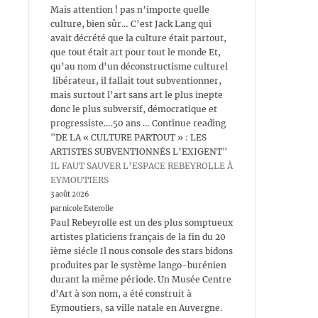
Mais attention ! pas n’importe quelle
culture, bien sûr… C’est Jack Lang qui
avait décrété que la culture était partout,
que tout était art pour tout le monde Et,
qu’au nom d’un déconstructisme culturel
libérateur, il fallait tout subventionner,
mais surtout l’art sans art le plus inepte
donc le plus subversif, démocratique et
progressiste….50 ans … Continue reading
"DE LA « CULTURE PARTOUT » : LES
ARTISTES SUBVENTIONNÉS L’EXIGENT"
IL FAUT SAUVER L’ESPACE REBEYROLLE À
EYMOUTIERS
3 août 2026
par nicole Esterolle
Paul Rebeyrolle est un des plus somptueux
artistes platiciens français de la fin du 20
ième siécle Il nous console des stars bidons
produites par le système lango-burénien
durant la même période. Un Musée Centre
d’Art à son nom, a été construit à
Eymoutiers, sa ville natale en Auvergne.