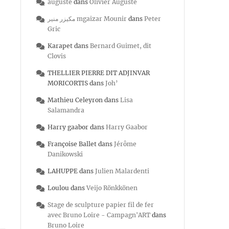
auguste
dans
Olivier Auguste
مكيزر منير mgaizar Mounir
dans
Peter
Gric
Karapet
dans
Bernard Guimet, dit
Clovis
THELLIER PIERRE DIT ADJINVAR
MORICORTIS
dans
Joh’
Mathieu Celeyron
dans
Lisa
Salamandra
Harry gaabor
dans
Harry Gaabor
Françoise Ballet
dans
Jérôme
Danikowski
LAHUPPE
dans
Julien Malardenti
Loulou
dans
Veijo Rönkkönen
Stage de sculpture papier fil de fer
avec Bruno Loire - Campagn'ART
dans
Bruno Loire