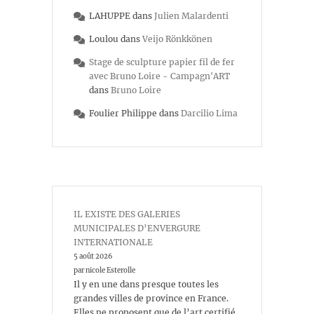
LAHUPPE
dans
Julien Malardenti
Loulou
dans
Veijo Rönkkönen
Stage de sculpture papier fil de fer
avec Bruno Loire - Campagn'ART
dans
Bruno Loire
Foulier Philippe
dans
Darcilio Lima
IL EXISTE DES GALERIES
MUNICIPALES D’ENVERGURE
INTERNATIONALE
5 août 2026
par nicole Esterolle
Il y en une dans presque toutes les
grandes villes de province en France.
Elles ne proposent que de l’art certifié