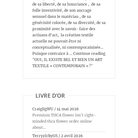
de sa liberté, de sa luxuriance , de sa
folle inventivité, de son ancrage
sensuel dans le matériau , de sa
générisité colorée, de sa diversité, de sa
proximité avec le savoir-faire des
artisans d’art, la création textile
actuelle ne pouvait être ni
conceptualisée, ni contemporainisée…
Puisque contraire à … Continue reading
"OUI, IL EXISTE BEL ET BIEN UN ART
TEXTILE « CONTEMPORAIN » !"
LIVRE D’OR
CraigligWU
/
14 mai 2026
Premium THCA flower isn't right-
minded thca flower order online
about...
TerryzIckyGS
/
2 avril 2026