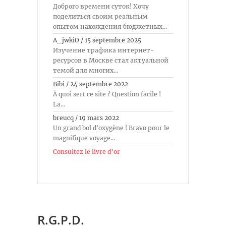
Доброго времени суток! Хочу
поделиться своим реальным
опытом нахождения бюджетных...
A_jwkiO
/
15 septembre 2025
Изучение трафика интернет-
ресурсов в Москве стал актуальной
темой для многих...
Bibi
/
24 septembre 2022
À quoi sert ce site ? Question facile !
La...
breucq
/
19 mars 2022
Un grand bol d'oxygène ! Bravo pour le
magnifique voyage...
Consultez le livre d’or
R.G.P.D.