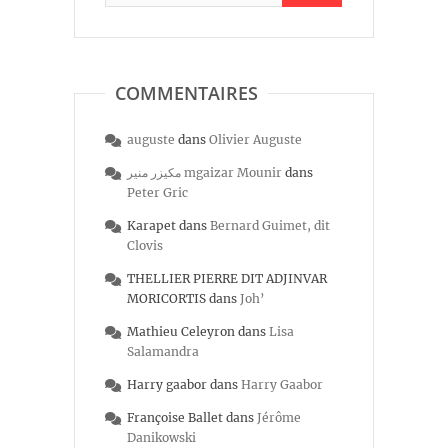
COMMENTAIRES
auguste
dans
Olivier Auguste
مكيزر منير mgaizar Mounir
dans
Peter Gric
Karapet
dans
Bernard Guimet, dit
Clovis
THELLIER PIERRE DIT ADJINVAR
MORICORTIS
dans
Joh’
Mathieu Celeyron
dans
Lisa
Salamandra
Harry gaabor
dans
Harry Gaabor
Françoise Ballet
dans
Jérôme
Danikowski