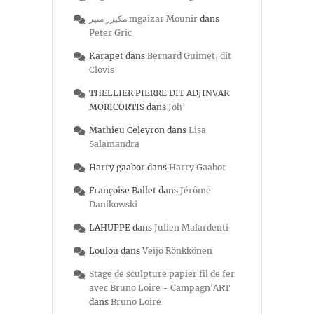
مكيزر منير mgaizar Mounir
dans
Peter Gric
Karapet
dans
Bernard Guimet, dit
Clovis
THELLIER PIERRE DIT ADJINVAR
MORICORTIS
dans
Joh’
Mathieu Celeyron
dans
Lisa
Salamandra
Harry gaabor
dans
Harry Gaabor
Françoise Ballet
dans
Jérôme
Danikowski
LAHUPPE
dans
Julien Malardenti
Loulou
dans
Veijo Rönkkönen
Stage de sculpture papier fil de fer
avec Bruno Loire - Campagn'ART
dans
Bruno Loire