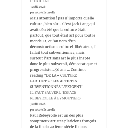
L’EXIGENT
3 août 2026
par nicole Esterolle
Mais attention ! pas n’importe quelle
culture, bien sûr… C’est Jack Lang qui
avait décrété que la culture était
partout, que tout était art pour tout le
monde Et, qu’au nom d’un
déconstructisme culturel libérateur, il
fallait tout subventionner, mais
surtout l’art sans art le plus inepte
donc le plus subversif, démocratique et
progressiste….50 ans … Continue
reading "DE LA « CULTURE
PARTOUT » : LES ARTISTES
SUBVENTIONNÉS L’EXIGENT"
IL FAUT SAUVER L’ESPACE
REBEYROLLE À EYMOUTIERS
3 août 2026
par nicole Esterolle
Paul Rebeyrolle est un des plus
somptueux artistes platiciens français
de la fin du 20 ième siécle Il nous