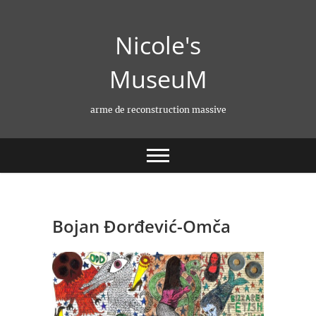
Skip
to
Nicole's
content
MuseuM
arme de reconstruction massive
Bojan Đorđević-Omča