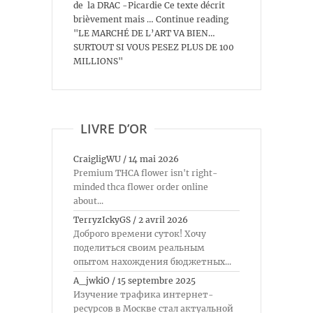
de la DRAC -Picardie Ce texte décrit
brièvement mais … Continue reading
"LE MARCHÉ DE L’ART VA BIEN…
SURTOUT SI VOUS PESEZ PLUS DE 100
MILLIONS"
LIVRE D’OR
CraigligWU
/
14 mai 2026
Premium THCA flower isn't right-
minded thca flower order online
about...
TerryzIckyGS
/
2 avril 2026
Доброго времени суток! Хочу
поделиться своим реальным
опытом нахождения бюджетных...
A_jwkiO
/
15 septembre 2025
Изучение трафика интернет-
ресурсов в Москве стал актуальной