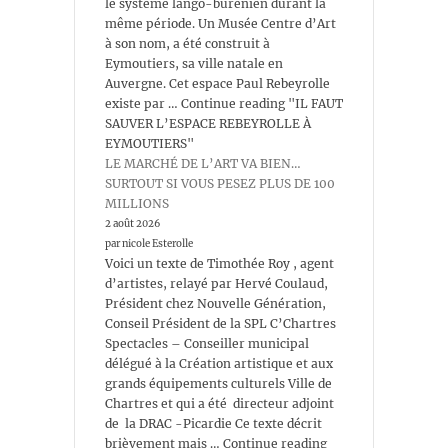
le système lango-burénien durant la
même période. Un Musée Centre d’Art
à son nom, a été construit à
Eymoutiers, sa ville natale en
Auvergne. Cet espace Paul Rebeyrolle
existe par … Continue reading "IL FAUT
SAUVER L’ESPACE REBEYROLLE À
EYMOUTIERS"
LE MARCHÉ DE L’ART VA BIEN…
SURTOUT SI VOUS PESEZ PLUS DE 100
MILLIONS
2 août 2026
par nicole Esterolle
Voici un texte de Timothée Roy , agent
d’artistes, relayé par Hervé Coulaud,
Président chez Nouvelle Génération,
Conseil Président de la SPL C’Chartres
Spectacles – Conseiller municipal
délégué à la Création artistique et aux
grands équipements culturels Ville de
Chartres et qui a été directeur adjoint
de la DRAC -Picardie Ce texte décrit
brièvement mais … Continue reading