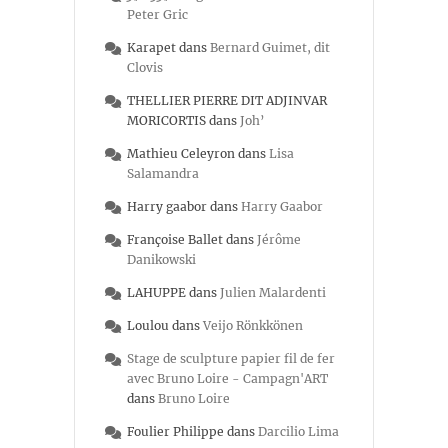
Peter Gric
Karapet
dans
Bernard Guimet, dit
Clovis
THELLIER PIERRE DIT ADJINVAR
MORICORTIS
dans
Joh’
Mathieu Celeyron
dans
Lisa
Salamandra
Harry gaabor
dans
Harry Gaabor
Françoise Ballet
dans
Jérôme
Danikowski
LAHUPPE
dans
Julien Malardenti
Loulou
dans
Veijo Rönkkönen
Stage de sculpture papier fil de fer
avec Bruno Loire - Campagn'ART
dans
Bruno Loire
Foulier Philippe
dans
Darcilio Lima