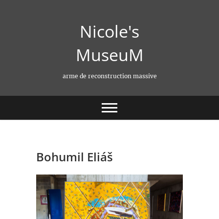
Skip
to
Nicole's
content
MuseuM
arme de reconstruction massive
Bohumil Eliáš