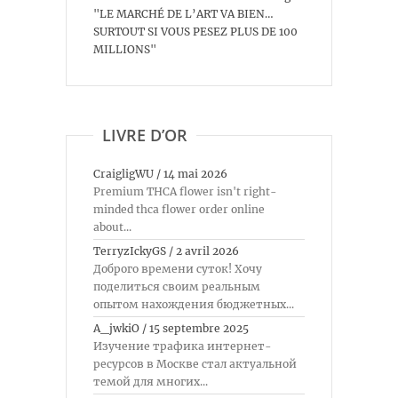
"LE MARCHÉ DE L’ART VA BIEN…
SURTOUT SI VOUS PESEZ PLUS DE 100
MILLIONS"
LIVRE D’OR
CraigligWU
/
14 mai 2026
Premium THCA flower isn't right-
minded thca flower order online
about...
TerryzIckyGS
/
2 avril 2026
Доброго времени суток! Хочу
поделиться своим реальным
опытом нахождения бюджетных...
A_jwkiO
/
15 septembre 2025
Изучение трафика интернет-
ресурсов в Москве стал актуальной
темой для многих...