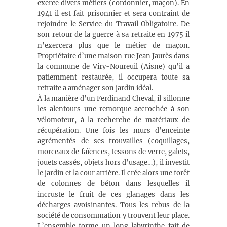
exerce divers métiers (cordonnier, maçon). En
1941 il est fait prisonnier et sera contraint de
rejoindre le Service du Travail Obligatoire. De
son retour de la guerre à sa retraite en 1975 il
n’exercera plus que le métier de maçon.
Propriétaire d’une maison rue Jean Jaurès dans
la commune de Viry-Noureuil (Aisne) qu’il a
patiemment restaurée, il occupera toute sa
retraite a aménager son jardin idéal.
À la manière d’un Ferdinand Cheval, il sillonne
les alentours une remorque accrochée à son
vélomoteur, à la recherche de matériaux de
récupération. Une fois les murs d’enceinte
agrémentés de ses trouvailles (coquillages,
morceaux de faïences, tessons de verre, galets,
jouets cassés, objets hors d’usage…), il investit
le jardin et la cour arrière. Il crée alors une forêt
de colonnes de béton dans lesquelles il
incruste le fruit de ces glanages dans les
décharges avoisinantes. Tous les rebus de la
société de consommation y trouvent leur place.
L’ensemble forme un long labyrinthe fait de