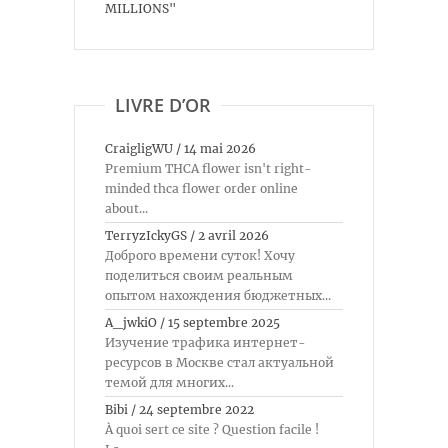
MILLIONS"
LIVRE D’OR
CraigligWU
/
14 mai 2026
Premium THCA flower isn't right-
minded thca flower order online
about...
TerryzIckyGS
/
2 avril 2026
Доброго времени суток! Хочу
поделиться своим реальным
опытом нахождения бюджетных...
A_jwkiO
/
15 septembre 2025
Изучение трафика интернет-
ресурсов в Москве стал актуальной
темой для многих...
Bibi
/
24 septembre 2022
À quoi sert ce site ? Question facile !