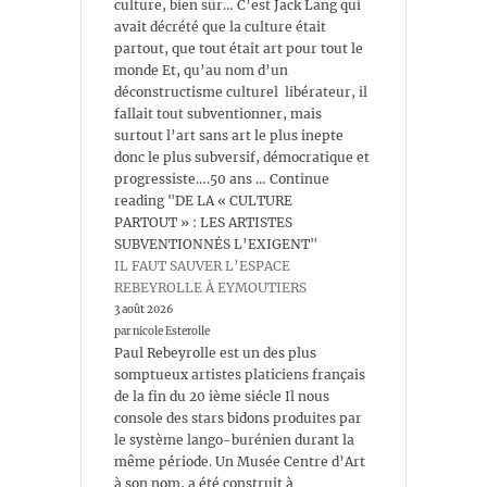
culture, bien sûr… C’est Jack Lang qui
avait décrété que la culture était
partout, que tout était art pour tout le
monde Et, qu’au nom d’un
déconstructisme culturel libérateur, il
fallait tout subventionner, mais
surtout l’art sans art le plus inepte
donc le plus subversif, démocratique et
progressiste….50 ans … Continue
reading "DE LA « CULTURE
PARTOUT » : LES ARTISTES
SUBVENTIONNÉS L’EXIGENT"
IL FAUT SAUVER L’ESPACE
REBEYROLLE À EYMOUTIERS
3 août 2026
par nicole Esterolle
Paul Rebeyrolle est un des plus
somptueux artistes platiciens français
de la fin du 20 ième siécle Il nous
console des stars bidons produites par
le système lango-burénien durant la
même période. Un Musée Centre d’Art
à son nom, a été construit à