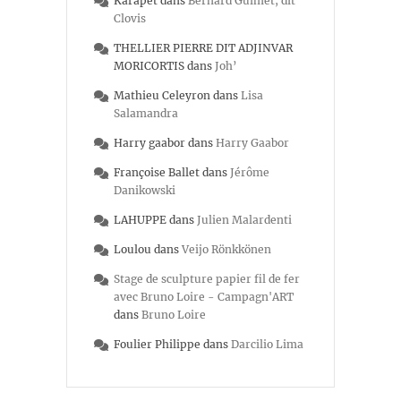
Karapet
dans
Bernard Guimet, dit
Clovis
THELLIER PIERRE DIT ADJINVAR
MORICORTIS
dans
Joh’
Mathieu Celeyron
dans
Lisa
Salamandra
Harry gaabor
dans
Harry Gaabor
Françoise Ballet
dans
Jérôme
Danikowski
LAHUPPE
dans
Julien Malardenti
Loulou
dans
Veijo Rönkkönen
Stage de sculpture papier fil de fer
avec Bruno Loire - Campagn'ART
dans
Bruno Loire
Foulier Philippe
dans
Darcilio Lima