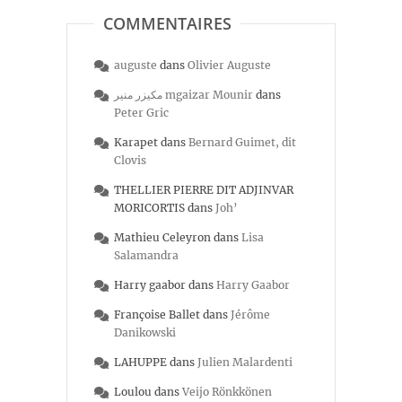
COMMENTAIRES
auguste
dans
Olivier Auguste
مكيزر منير mgaizar Mounir
dans
Peter Gric
Karapet
dans
Bernard Guimet, dit
Clovis
THELLIER PIERRE DIT ADJINVAR
MORICORTIS
dans
Joh’
Mathieu Celeyron
dans
Lisa
Salamandra
Harry gaabor
dans
Harry Gaabor
Françoise Ballet
dans
Jérôme
Danikowski
LAHUPPE
dans
Julien Malardenti
Loulou
dans
Veijo Rönkkönen