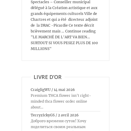
Spectacles – Conseiller municipal
délégué à la Création artistique et aux
grands équipements culturels Ville de
Chartres et qui a été directeur adjoint
de la DRAC -Picardie Ce texte décrit
brièvement mais … Continue reading
"LE MARCHÉ DE L’ART VA BIEN…
SURTOUT SI VOUS PESEZ PLUS DE 100
MILLIONS"
LIVRE D’OR
CraigligWU
/
14 mai 2026
Premium THCA flower isn't right-
minded thca flower order online
about...
TerryzIckyGS
/
2 avril 2026
Доброго времени суток! Хочу
поделиться своим реальным