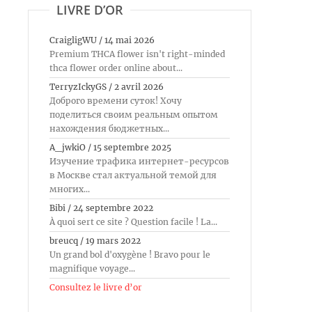
LIVRE D’OR
CraigligWU
/
14 mai 2026
Premium THCA flower isn't right-minded
thca flower order online about...
TerryzIckyGS
/
2 avril 2026
Доброго времени суток! Хочу
поделиться своим реальным опытом
нахождения бюджетных...
A_jwkiO
/
15 septembre 2025
Изучение трафика интернет-ресурсов
в Москве стал актуальной темой для
многих...
Bibi
/
24 septembre 2022
À quoi sert ce site ? Question facile ! La...
breucq
/
19 mars 2022
Un grand bol d'oxygène ! Bravo pour le
magnifique voyage...
Consultez le livre d’or