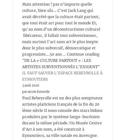
Mais attention ! pas n’importe quelle
culture, bien sûr… C’est Jack Lang qui
avait décrété que la culture était partout,
que tout était art pour tout le monde Et,
qu’au nom d’un déconstructisme culturel
libérateur, il fallait tout subventionner,
mais surtout l’art sans art le plus inepte
donc le plus subversif, démocratique et
progressiste….50 ans … Continue reading
"DE LA « CULTURE PARTOUT » : LES
ARTISTES SUBVENTIONNÉS L’EXIGENT"
IL FAUT SAUVER L’ESPACE REBEYROLLE À
EYMOUTIERS
3 août 2026
par nicole Esterolle
Paul Rebeyrolle est un des plus somptueux
artistes platiciens français de la fin du 20
ième siécle Il nous console des stars bidons
produites par le système lango-burénien
durant la même période. Un Musée Centre
d’Art à son nom, a été construit à
Eymoutiers, sa ville natale en Auvergne.