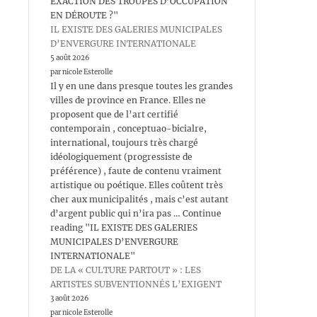
EXACTION DES TROUPES D’OCCUPATION
EN DÉROUTE ?"
IL EXISTE DES GALERIES MUNICIPALES
D’ENVERGURE INTERNATIONALE
5 août 2026
par nicole Esterolle
Il y en une dans presque toutes les grandes
villes de province en France. Elles ne
proposent que de l’art certifié
contemporain , conceptuao-bicialre,
international, toujours très chargé
idéologiquement (progressiste de
préférence) , faute de contenu vraiment
artistique ou poétique. Elles coûtent très
cher aux municipalités , mais c’est autant
d’argent public qui n’ira pas … Continue
reading "IL EXISTE DES GALERIES
MUNICIPALES D’ENVERGURE
INTERNATIONALE"
DE LA « CULTURE PARTOUT » : LES
ARTISTES SUBVENTIONNÉS L’EXIGENT
3 août 2026
par nicole Esterolle