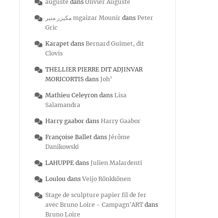
auguste
dans
Olivier Auguste
مكيزر منير mgaizar Mounir
dans
Peter
Gric
Karapet
dans
Bernard Guimet, dit
Clovis
THELLIER PIERRE DIT ADJINVAR
MORICORTIS
dans
Joh’
Mathieu Celeyron
dans
Lisa
Salamandra
Harry gaabor
dans
Harry Gaabor
Françoise Ballet
dans
Jérôme
Danikowski
LAHUPPE
dans
Julien Malardenti
Loulou
dans
Veijo Rönkkönen
Stage de sculpture papier fil de fer
avec Bruno Loire - Campagn'ART
dans
Bruno Loire