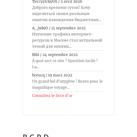
TerryzIckyGS
/
2 avril 2026
Доброго времени суток! Хочу
поделиться своим реальным
опытом нахождения бюджетных...
A_jwkiO
/
15 septembre 2025
Изучение трафика интернет-
ресурсов в Москве стал актуальной
темой для многих...
Bibi
/
24 septembre 2022
À quoi sert ce site ? Question facile !
La...
breucq
/
19 mars 2022
Un grand bol d'oxygène ! Bravo pour le
magnifique voyage...
Consultez le livre d’or
R.G.P.D.