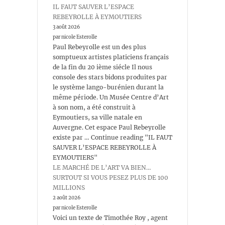
IL FAUT SAUVER L’ESPACE
REBEYROLLE À EYMOUTIERS
3 août 2026
par nicole Esterolle
Paul Rebeyrolle est un des plus
somptueux artistes platiciens français
de la fin du 20 ième siécle Il nous
console des stars bidons produites par
le système lango-burénien durant la
même période. Un Musée Centre d’Art
à son nom, a été construit à
Eymoutiers, sa ville natale en
Auvergne. Cet espace Paul Rebeyrolle
existe par … Continue reading "IL FAUT
SAUVER L’ESPACE REBEYROLLE À
EYMOUTIERS"
LE MARCHÉ DE L’ART VA BIEN…
SURTOUT SI VOUS PESEZ PLUS DE 100
MILLIONS
2 août 2026
par nicole Esterolle
Voici un texte de Timothée Roy , agent