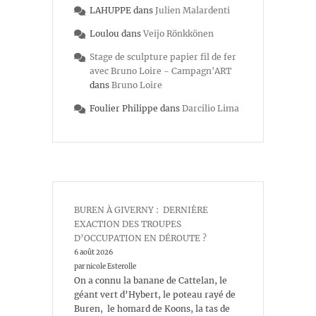
LAHUPPE
dans
Julien Malardenti
Loulou
dans
Veijo Rönkkönen
Stage de sculpture papier fil de fer
avec Bruno Loire - Campagn'ART
dans
Bruno Loire
Foulier Philippe
dans
Darcilio Lima
BUREN À GIVERNY : DERNIÈRE
EXACTION DES TROUPES
D’OCCUPATION EN DÉROUTE ?
6 août 2026
par nicole Esterolle
On a connu la banane de Cattelan, le
géant vert d’Hybert, le poteau rayé de
Buren, le homard de Koons, la tas de