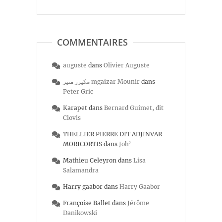
COMMENTAIRES
auguste
dans
Olivier Auguste
مكيزر منير mgaizar Mounir
dans
Peter Gric
Karapet
dans
Bernard Guimet, dit
Clovis
THELLIER PIERRE DIT ADJINVAR
MORICORTIS
dans
Joh’
Mathieu Celeyron
dans
Lisa
Salamandra
Harry gaabor
dans
Harry Gaabor
Françoise Ballet
dans
Jérôme
Danikowski