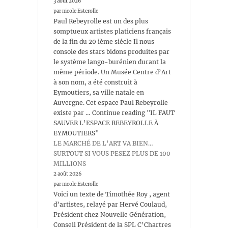
3 août 2026
par nicole Esterolle
Paul Rebeyrolle est un des plus
somptueux artistes platiciens français
de la fin du 20 ième siécle Il nous
console des stars bidons produites par
le système lango-burénien durant la
même période. Un Musée Centre d’Art
à son nom, a été construit à
Eymoutiers, sa ville natale en
Auvergne. Cet espace Paul Rebeyrolle
existe par … Continue reading "IL FAUT
SAUVER L’ESPACE REBEYROLLE À
EYMOUTIERS"
LE MARCHÉ DE L’ART VA BIEN…
SURTOUT SI VOUS PESEZ PLUS DE 100
MILLIONS
2 août 2026
par nicole Esterolle
Voici un texte de Timothée Roy , agent
d’artistes, relayé par Hervé Coulaud,
Président chez Nouvelle Génération,
Conseil Président de la SPL C’Chartres