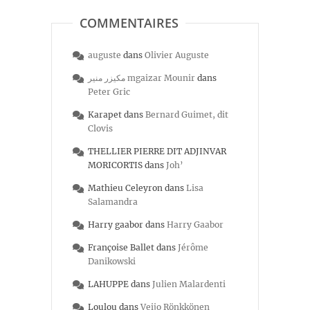
COMMENTAIRES
auguste
dans
Olivier Auguste
مكيزر منير mgaizar Mounir
dans
Peter Gric
Karapet
dans
Bernard Guimet, dit
Clovis
THELLIER PIERRE DIT ADJINVAR
MORICORTIS
dans
Joh’
Mathieu Celeyron
dans
Lisa
Salamandra
Harry gaabor
dans
Harry Gaabor
Françoise Ballet
dans
Jérôme
Danikowski
LAHUPPE
dans
Julien Malardenti
Loulou
dans
Veijo Rönkkönen