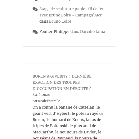
Stage de sculpture papier fil de fer
avec Bruno Loire - Campagn'ART
dans
Bruno Loire
Foulier Philippe
dans
Darcilio Lima
BUREN À GIVERNY : DERNIÈRE
EXACTION DES TROUPES
D’OCCUPATION EN DÉROUTE ?
6 août 2026
par nicole Esterolle
On a connu la banane de Cattelan, le
géant vert d’Hybert, le poteau rayé de
Buren, le homard de Koons, la tas de
fripes de Boltanski, le plus anal de
MacCarthy, le nounours de Lavier, le
pot géant de Raynaud, la poutre de