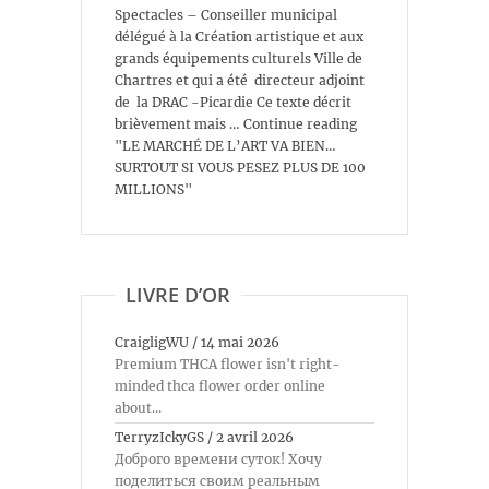
Spectacles – Conseiller municipal
délégué à la Création artistique et aux
grands équipements culturels Ville de
Chartres et qui a été directeur adjoint
de la DRAC -Picardie Ce texte décrit
brièvement mais … Continue reading
"LE MARCHÉ DE L’ART VA BIEN…
SURTOUT SI VOUS PESEZ PLUS DE 100
MILLIONS"
LIVRE D’OR
CraigligWU
/
14 mai 2026
Premium THCA flower isn't right-
minded thca flower order online
about...
TerryzIckyGS
/
2 avril 2026
Доброго времени суток! Хочу
поделиться своим реальным