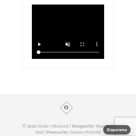
© 2026
Nicole's MuseuM
| Designed by:
Mouche à
Diaporama
Miel
| Powered by:
Damien MAIGNE