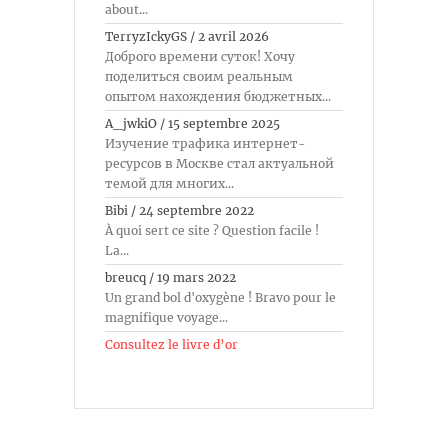
about...
TerryzIckyGS
/
2 avril 2026
Доброго времени суток! Хочу
поделиться своим реальным
опытом нахождения бюджетных...
A_jwkiO
/
15 septembre 2025
Изучение трафика интернет-
ресурсов в Москве стал актуальной
темой для многих...
Bibi
/
24 septembre 2022
À quoi sert ce site ? Question facile !
La...
breucq
/
19 mars 2022
Un grand bol d'oxygène ! Bravo pour le
magnifique voyage...
Consultez le livre d’or