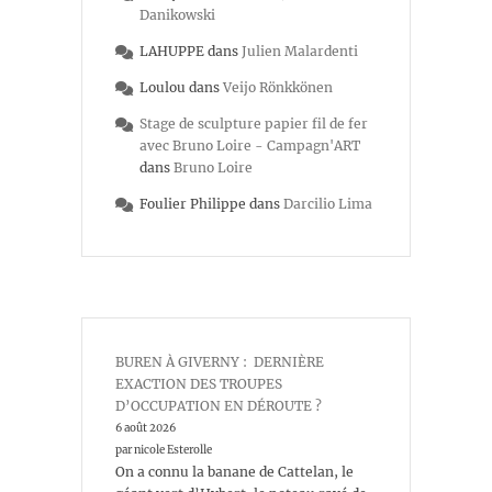
Danikowski
LAHUPPE
dans
Julien Malardenti
Loulou
dans
Veijo Rönkkönen
Stage de sculpture papier fil de fer
avec Bruno Loire - Campagn'ART
dans
Bruno Loire
Foulier Philippe
dans
Darcilio Lima
BUREN À GIVERNY : DERNIÈRE
EXACTION DES TROUPES
D’OCCUPATION EN DÉROUTE ?
6 août 2026
par nicole Esterolle
On a connu la banane de Cattelan, le