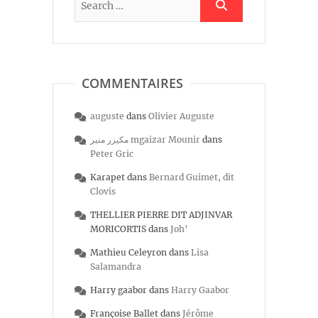
COMMENTAIRES
auguste
dans
Olivier Auguste
مكيزر منير mgaizar Mounir
dans
Peter Gric
Karapet
dans
Bernard Guimet, dit
Clovis
THELLIER PIERRE DIT ADJINVAR
MORICORTIS
dans
Joh’
Mathieu Celeyron
dans
Lisa
Salamandra
Harry gaabor
dans
Harry Gaabor
Françoise Ballet
dans
Jérôme