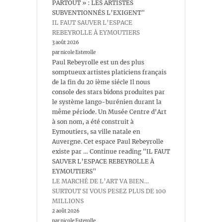
PARTOUT » : LES ARTISTES
SUBVENTIONNÉS L’EXIGENT"
IL FAUT SAUVER L’ESPACE
REBEYROLLE À EYMOUTIERS
3 août 2026
par nicole Esterolle
Paul Rebeyrolle est un des plus
somptueux artistes platiciens français
de la fin du 20 ième siécle Il nous
console des stars bidons produites par
le système lango-burénien durant la
même période. Un Musée Centre d’Art
à son nom, a été construit à
Eymoutiers, sa ville natale en
Auvergne. Cet espace Paul Rebeyrolle
existe par … Continue reading "IL FAUT
SAUVER L’ESPACE REBEYROLLE À
EYMOUTIERS"
LE MARCHÉ DE L’ART VA BIEN…
SURTOUT SI VOUS PESEZ PLUS DE 100
MILLIONS
2 août 2026
par nicole Esterolle