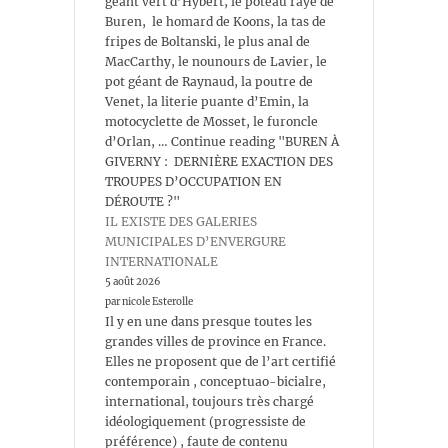
géant vert d’Hybert, le poteau rayé de
Buren, le homard de Koons, la tas de
fripes de Boltanski, le plus anal de
MacCarthy, le nounours de Lavier, le
pot géant de Raynaud, la poutre de
Venet, la literie puante d’Emin, la
motocyclette de Mosset, le furoncle
d’Orlan, … Continue reading "BUREN À
GIVERNY : DERNIÈRE EXACTION DES
TROUPES D’OCCUPATION EN
DÉROUTE ?"
IL EXISTE DES GALERIES
MUNICIPALES D’ENVERGURE
INTERNATIONALE
5 août 2026
par nicole Esterolle
Il y en une dans presque toutes les
grandes villes de province en France.
Elles ne proposent que de l’art certifié
contemporain , conceptuao-bicialre,
international, toujours très chargé
idéologiquement (progressiste de
préférence) , faute de contenu