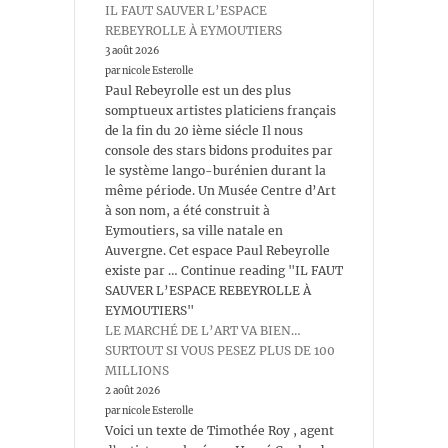
IL FAUT SAUVER L’ESPACE
REBEYROLLE À EYMOUTIERS
3 août 2026
par nicole Esterolle
Paul Rebeyrolle est un des plus
somptueux artistes platiciens français
de la fin du 20 ième siécle Il nous
console des stars bidons produites par
le système lango-burénien durant la
même période. Un Musée Centre d’Art
à son nom, a été construit à
Eymoutiers, sa ville natale en
Auvergne. Cet espace Paul Rebeyrolle
existe par … Continue reading "IL FAUT
SAUVER L’ESPACE REBEYROLLE À
EYMOUTIERS"
LE MARCHÉ DE L’ART VA BIEN…
SURTOUT SI VOUS PESEZ PLUS DE 100
MILLIONS
2 août 2026
par nicole Esterolle
Voici un texte de Timothée Roy , agent