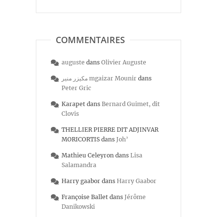
COMMENTAIRES
auguste
dans
Olivier Auguste
مكيزر منير mgaizar Mounir
dans
Peter Gric
Karapet
dans
Bernard Guimet, dit
Clovis
THELLIER PIERRE DIT ADJINVAR
MORICORTIS
dans
Joh’
Mathieu Celeyron
dans
Lisa
Salamandra
Harry gaabor
dans
Harry Gaabor
Françoise Ballet
dans
Jérôme
Danikowski