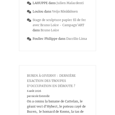
LAHUPPE
dans
Julien Malardenti
Loulou
dans
Veijo Rönkkönen
Stage de sculpture papier fil de fer
avec Bruno Loire - Campagn'ART
dans
Bruno Loire
Foulier Philippe
dans
Darcilio Lima
BUREN À GIVERNY : DERNIÈRE
EXACTION DES TROUPES
D’OCCUPATION EN DÉROUTE ?
6 août 2026
par nicole Esterolle
On a connu la banane de Cattelan, le
géant vert d’Hybert, le poteau rayé de
Buren, le homard de Koons, la tas de