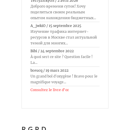
TerryzIckyGS
/
2 avril 2026
Доброго времени суток! Хочу
поделиться своим реальным
опытом нахождения бюджетных...
A_jwkiO
/
15 septembre 2025
Изучение трафика интернет-
ресурсов в Москве стал актуальной
темой для многих...
Bibi
/
24 septembre 2022
À quoi sert ce site ? Question facile !
La...
breucq
/
19 mars 2022
Un grand bol d'oxygène ! Bravo pour le
magnifique voyage...
Consultez le livre d’or
R.G.P.D.