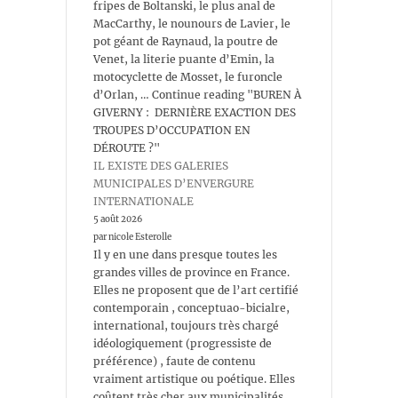
fripes de Boltanski, le plus anal de
MacCarthy, le nounours de Lavier, le
pot géant de Raynaud, la poutre de
Venet, la literie puante d’Emin, la
motocyclette de Mosset, le furoncle
d’Orlan, … Continue reading "BUREN À
GIVERNY : DERNIÈRE EXACTION DES
TROUPES D’OCCUPATION EN
DÉROUTE ?"
IL EXISTE DES GALERIES
MUNICIPALES D’ENVERGURE
INTERNATIONALE
5 août 2026
par nicole Esterolle
Il y en une dans presque toutes les
grandes villes de province en France.
Elles ne proposent que de l’art certifié
contemporain , conceptuao-bicialre,
international, toujours très chargé
idéologiquement (progressiste de
préférence) , faute de contenu
vraiment artistique ou poétique. Elles
coûtent très cher aux municipalités ,