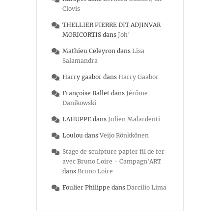
Clovis
THELLIER PIERRE DIT ADJINVAR
MORICORTIS
dans
Joh’
Mathieu Celeyron
dans
Lisa
Salamandra
Harry gaabor
dans
Harry Gaabor
Françoise Ballet
dans
Jérôme
Danikowski
LAHUPPE
dans
Julien Malardenti
Loulou
dans
Veijo Rönkkönen
Stage de sculpture papier fil de fer
avec Bruno Loire - Campagn'ART
dans
Bruno Loire
Foulier Philippe
dans
Darcilio Lima