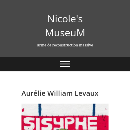
Skip
to
Nicole's
content
MuseuM
arme de reconstruction massive
Aurélie William Levaux