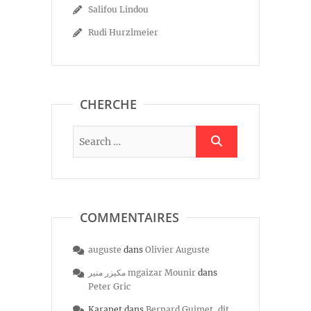
Salifou Lindou
Rudi Hurzlmeier
CHERCHE
COMMENTAIRES
auguste
dans
Olivier Auguste
مكيزر منير mgaizar Mounir
dans
Peter Gric
Karapet
dans
Bernard Guimet, dit