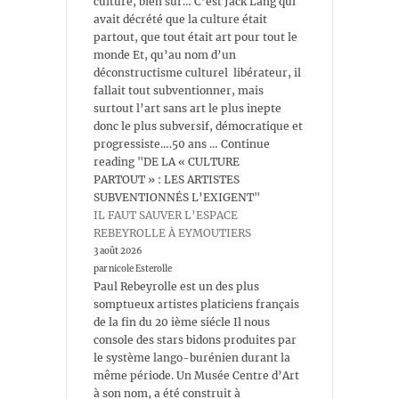
culture, bien sûr… C’est Jack Lang qui
avait décrété que la culture était
partout, que tout était art pour tout le
monde Et, qu’au nom d’un
déconstructisme culturel libérateur, il
fallait tout subventionner, mais
surtout l’art sans art le plus inepte
donc le plus subversif, démocratique et
progressiste….50 ans … Continue
reading "DE LA « CULTURE
PARTOUT » : LES ARTISTES
SUBVENTIONNÉS L’EXIGENT"
IL FAUT SAUVER L’ESPACE
REBEYROLLE À EYMOUTIERS
3 août 2026
par nicole Esterolle
Paul Rebeyrolle est un des plus
somptueux artistes platiciens français
de la fin du 20 ième siécle Il nous
console des stars bidons produites par
le système lango-burénien durant la
même période. Un Musée Centre d’Art
à son nom, a été construit à