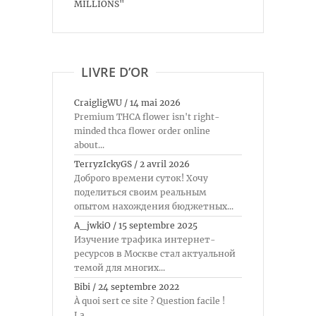
MILLIONS"
LIVRE D’OR
CraigligWU
/
14 mai 2026
Premium THCA flower isn't right-
minded thca flower order online
about...
TerryzIckyGS
/
2 avril 2026
Доброго времени суток! Хочу
поделиться своим реальным
опытом нахождения бюджетных...
A_jwkiO
/
15 septembre 2025
Изучение трафика интернет-
ресурсов в Москве стал актуальной
темой для многих...
Bibi
/
24 septembre 2022
À quoi sert ce site ? Question facile !
La...