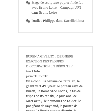
Stage de sculpture papier fil de fer
avec Bruno Loire - Campagn'ART
dans
Bruno Loire
Foulier Philippe
dans
Darcilio Lima
BUREN À GIVERNY : DERNIÈRE
EXACTION DES TROUPES
D’OCCUPATION EN DÉROUTE ?
6 août 2026
par nicole Esterolle
On a connu la banane de Cattelan, le
géant vert d’Hybert, le poteau rayé de
Buren, le homard de Koons, la tas de
fripes de Boltanski, le plus anal de
MacCarthy, le nounours de Lavier, le
pot géant de Raynaud, la poutre de
Venet, la literie puante d’Emin, la