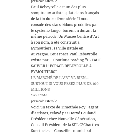
par nicole Esterolle
Paul Rebeyrolle est un des plus
somptueux artistes platiciens français
de la fin du 20 ième siécle Il nous
console des stars bidons produites par
le système lango-burénien durant la
même période. Un Musée Centre d’Art
à son nom, a été construit à
Eymoutiers, sa ville natale en
Auvergne. Cet espace Paul Rebeyrolle
existe par … Continue reading "IL FAUT
SAUVER L’ESPACE REBEYROLLE À
EYMOUTIERS"
LE MARCHÉ DE L’ART VA BIEN…
SURTOUT SI VOUS PESEZ PLUS DE 100
MILLIONS
2 août 2026
par nicole Esterolle
Voici un texte de Timothée Roy , agent
d’artistes, relayé par Hervé Coulaud,
Président chez Nouvelle Génération,
Conseil Président de la SPL C’Chartres
Spectacles – Conseiller municipal