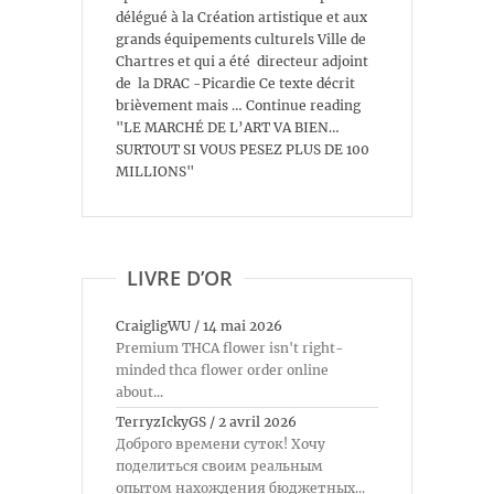
délégué à la Création artistique et aux
grands équipements culturels Ville de
Chartres et qui a été directeur adjoint
de la DRAC -Picardie Ce texte décrit
brièvement mais … Continue reading
"LE MARCHÉ DE L’ART VA BIEN…
SURTOUT SI VOUS PESEZ PLUS DE 100
MILLIONS"
LIVRE D’OR
CraigligWU
/
14 mai 2026
Premium THCA flower isn't right-
minded thca flower order online
about...
TerryzIckyGS
/
2 avril 2026
Доброго времени суток! Хочу
поделиться своим реальным
опытом нахождения бюджетных...