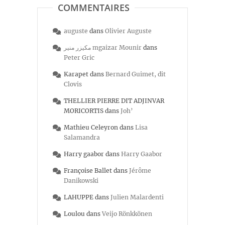
COMMENTAIRES
auguste
dans
Olivier Auguste
مكيزر منير mgaizar Mounir
dans
Peter Gric
Karapet
dans
Bernard Guimet, dit
Clovis
THELLIER PIERRE DIT ADJINVAR
MORICORTIS
dans
Joh’
Mathieu Celeyron
dans
Lisa
Salamandra
Harry gaabor
dans
Harry Gaabor
Françoise Ballet
dans
Jérôme
Danikowski
LAHUPPE
dans
Julien Malardenti
Loulou
dans
Veijo Rönkkönen