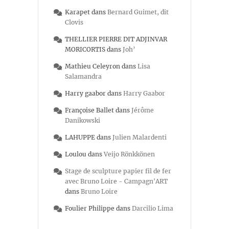
Karapet
dans
Bernard Guimet, dit
Clovis
THELLIER PIERRE DIT ADJINVAR
MORICORTIS
dans
Joh’
Mathieu Celeyron
dans
Lisa
Salamandra
Harry gaabor
dans
Harry Gaabor
Françoise Ballet
dans
Jérôme
Danikowski
LAHUPPE
dans
Julien Malardenti
Loulou
dans
Veijo Rönkkönen
Stage de sculpture papier fil de fer
avec Bruno Loire - Campagn'ART
dans
Bruno Loire
Foulier Philippe
dans
Darcilio Lima