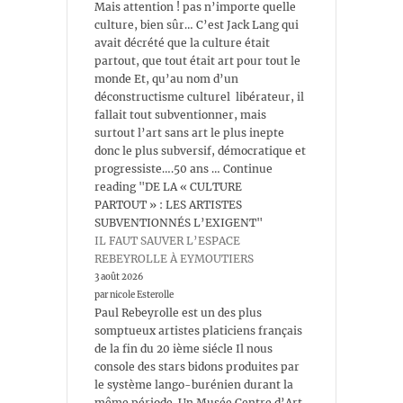
Mais attention ! pas n’importe quelle
culture, bien sûr… C’est Jack Lang qui
avait décrété que la culture était
partout, que tout était art pour tout le
monde Et, qu’au nom d’un
déconstructisme culturel libérateur, il
fallait tout subventionner, mais
surtout l’art sans art le plus inepte
donc le plus subversif, démocratique et
progressiste….50 ans … Continue
reading "DE LA « CULTURE
PARTOUT » : LES ARTISTES
SUBVENTIONNÉS L’EXIGENT"
IL FAUT SAUVER L’ESPACE
REBEYROLLE À EYMOUTIERS
3 août 2026
par nicole Esterolle
Paul Rebeyrolle est un des plus
somptueux artistes platiciens français
de la fin du 20 ième siécle Il nous
console des stars bidons produites par
le système lango-burénien durant la
même période. Un Musée Centre d’Art