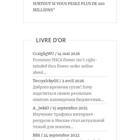
SURTOUT SI VOUS PESEZ PLUS DE 100
MILLIONS"
LIVRE D’OR
CraigligWU
/
14 mai 2026
Premium THCA flower isn't right-
minded thca flower order online
about...
TerryzIckyGS
/
2 avril 2026
Доброго времени суток! Хочу
поделиться своим реальным
опытом нахождения бюджетных...
A_jwkiO
/
15 septembre 2025
Изучение трафика интернет-
ресурсов в Москве стал актуальной
темой для многих...
Bibi
/
24 septembre 2022