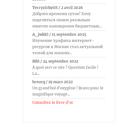
TerryzIckyGS
/
2 avril 2026
Доброго времени суток! Хочу
поделиться своим реальным
опытом нахождения бюджетных...
A_jwkiO
/
15 septembre 2025
Изучение трафика интернет-
ресурсов в Москве стал актуальной
темой для многих...
Bibi
/
24 septembre 2022
À quoi sert ce site ? Question facile !
La...
breucq
/
19 mars 2022
Un grand bol d'oxygène ! Bravo pour le
magnifique voyage...
Consultez le livre d’or