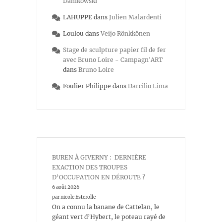
Danikowski
LAHUPPE
dans
Julien Malardenti
Loulou
dans
Veijo Rönkkönen
Stage de sculpture papier fil de fer
avec Bruno Loire - Campagn'ART
dans
Bruno Loire
Foulier Philippe
dans
Darcilio Lima
BUREN À GIVERNY : DERNIÈRE
EXACTION DES TROUPES
D’OCCUPATION EN DÉROUTE ?
6 août 2026
par nicole Esterolle
On a connu la banane de Cattelan, le
géant vert d’Hybert, le poteau rayé de