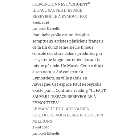
SUBVENTIONNÉS L’EXIGENT"
IL FAUT SAUVER L’ESPACE
REBEYROLLE À EYMOUTIERS
3 août 2026
par nicole Esterolle
Paul Rebeyrolle est un des plus
somptueux artistes platiciens français
de la fin du 20 ième siécle Il nous
console des stars bidons produites par
le système lango-burénien durant la
même période. Un Musée Centre d’Art
à son nom, a été construit à
Eymoutiers, sa ville natale en
Auvergne. Cet espace Paul Rebeyrolle
existe par … Continue reading "IL FAUT
SAUVER L’ESPACE REBEYROLLE À
EYMOUTIERS"
LE MARCHÉ DE L’ART VA BIEN…
SURTOUT SI VOUS PESEZ PLUS DE 100
MILLIONS
2 août 2026
par nicole Esterolle