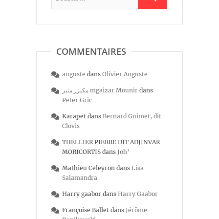
COMMENTAIRES
auguste
dans
Olivier Auguste
مكيزر منير mgaizar Mounir
dans
Peter Gric
Karapet
dans
Bernard Guimet, dit
Clovis
THELLIER PIERRE DIT ADJINVAR
MORICORTIS
dans
Joh’
Mathieu Celeyron
dans
Lisa
Salamandra
Harry gaabor
dans
Harry Gaabor
Françoise Ballet
dans
Jérôme