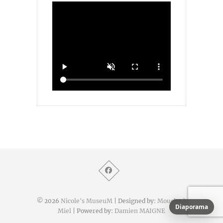
© 2026
Nicole's MuseuM
| Designed by:
Mouche à
Diaporama
Miel
| Powered by:
Damien MAIGNE