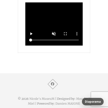
© 2026
Nicole's MuseuM
| Designed by:
Mouche à
Diaporama
Miel
| Powered by:
Damien MAIGNE