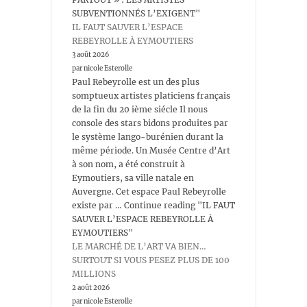
SUBVENTIONNÉS L’EXIGENT"
IL FAUT SAUVER L’ESPACE
REBEYROLLE À EYMOUTIERS
3 août 2026
par nicole Esterolle
Paul Rebeyrolle est un des plus
somptueux artistes platiciens français
de la fin du 20 ième siécle Il nous
console des stars bidons produites par
le système lango-burénien durant la
même période. Un Musée Centre d’Art
à son nom, a été construit à
Eymoutiers, sa ville natale en
Auvergne. Cet espace Paul Rebeyrolle
existe par … Continue reading "IL FAUT
SAUVER L’ESPACE REBEYROLLE À
EYMOUTIERS"
LE MARCHÉ DE L’ART VA BIEN…
SURTOUT SI VOUS PESEZ PLUS DE 100
MILLIONS
2 août 2026
par nicole Esterolle