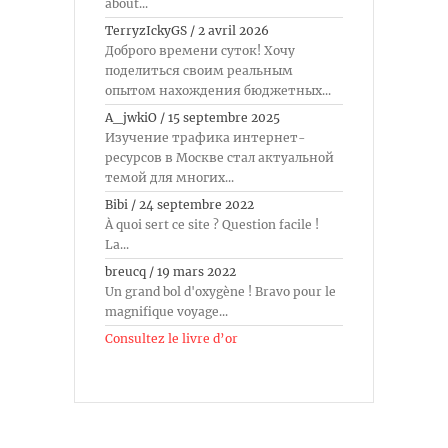
about...
TerryzIckyGS
/
2 avril 2026
Доброго времени суток! Хочу
поделиться своим реальным
опытом нахождения бюджетных...
A_jwkiO
/
15 septembre 2025
Изучение трафика интернет-
ресурсов в Москве стал актуальной
темой для многих...
Bibi
/
24 septembre 2022
À quoi sert ce site ? Question facile !
La...
breucq
/
19 mars 2022
Un grand bol d'oxygène ! Bravo pour le
magnifique voyage...
Consultez le livre d’or