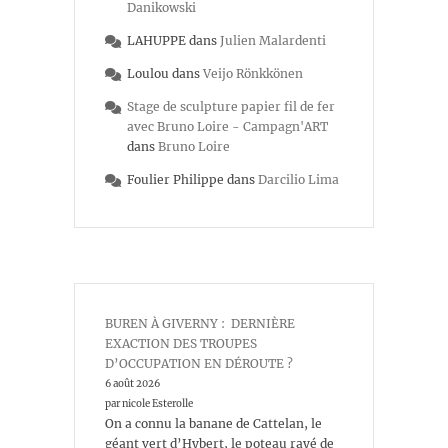
Danikowski
LAHUPPE
dans
Julien Malardenti
Loulou
dans
Veijo Rönkkönen
Stage de sculpture papier fil de fer
avec Bruno Loire - Campagn'ART
dans
Bruno Loire
Foulier Philippe
dans
Darcilio Lima
BUREN À GIVERNY : DERNIÈRE
EXACTION DES TROUPES
D’OCCUPATION EN DÉROUTE ?
6 août 2026
par nicole Esterolle
On a connu la banane de Cattelan, le
géant vert d’Hybert, le poteau rayé de