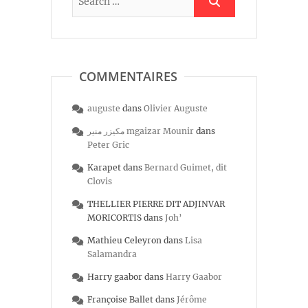
COMMENTAIRES
auguste
dans
Olivier Auguste
مكيزر منير mgaizar Mounir
dans
Peter Gric
Karapet
dans
Bernard Guimet, dit
Clovis
THELLIER PIERRE DIT ADJINVAR
MORICORTIS
dans
Joh’
Mathieu Celeyron
dans
Lisa
Salamandra
Harry gaabor
dans
Harry Gaabor
Françoise Ballet
dans
Jérôme