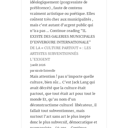
idéologiquement (progressiste de
préférence) , faute de contenu
vraiment artistique ou poétique. Elles
coûtent très cher aux municipalités ,
mais c’est autant d’argent public qui
n’ira pas … Continue reading "IL
EXISTE DES GALERIES MUNICIPALES
D’ENVERGURE INTERNATIONALE"
DE LA « CULTURE PARTOUT » : LES
ARTISTES SUBVENTIONNÉS
L’EXIGENT
3 août 2026
par nicole Esterolle
Mais attention ! pas n’importe quelle
culture, bien sûr… C’est Jack Lang qui
avait décrété que la culture était
partout, que tout était art pour tout le
monde Et, qu’au nom d’un
déconstructisme culturel libérateur, il
fallait tout subventionner, mais
surtout l’art sans art le plus inepte
donc le plus subversif, démocratique et
progressiste….50 ans … Continue