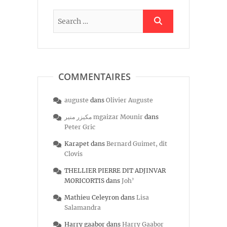
COMMENTAIRES
auguste
dans
Olivier Auguste
مكيزر منير mgaizar Mounir
dans
Peter Gric
Karapet
dans
Bernard Guimet, dit
Clovis
THELLIER PIERRE DIT ADJINVAR
MORICORTIS
dans
Joh’
Mathieu Celeyron
dans
Lisa
Salamandra
Harry gaabor
dans
Harry Gaabor