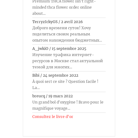
Premium THCA flower isn't right-
minded thca flower order online
about...
TerryzIckyGS
/
2 avril 2026
Доброго времени суток! Хочу
поделиться своим реальным
опытом нахождения бюджетных...
A_jwkiO
/
15 septembre 2025
Изучение трафика интернет-
ресурсов в Москве стал актуальной
темой для многих...
Bibi
/
24 septembre 2022
À quoi sert ce site ? Question facile !
La...
breucq
/
19 mars 2022
Un grand bol d'oxygène ! Bravo pour le
magnifique voyage...
Consultez le livre d’or