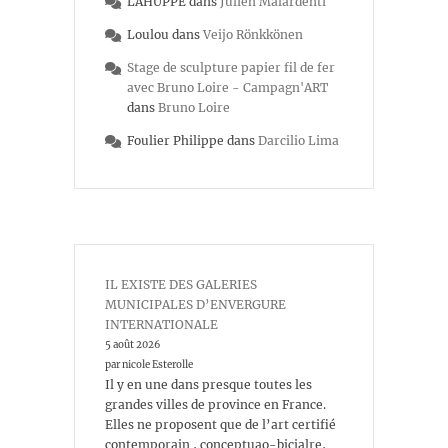
LAHUPPE
dans
Julien Malardenti
Loulou
dans
Veijo Rönkkönen
Stage de sculpture papier fil de fer
avec Bruno Loire - Campagn'ART
dans
Bruno Loire
Foulier Philippe
dans
Darcilio Lima
IL EXISTE DES GALERIES
MUNICIPALES D’ENVERGURE
INTERNATIONALE
5 août 2026
par nicole Esterolle
Il y en une dans presque toutes les
grandes villes de province en France.
Elles ne proposent que de l’art certifié
contemporain , conceptuao-bicialre,