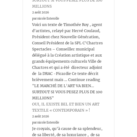
SURTOUT SI VOUS PESEZ PLUS DE 100
MILLIONS
2 août 2026
par nicole Esterolle
Voici un texte de Timothée Roy , agent
d’artistes, relayé par Hervé Coulaud,
Président chez Nouvelle Génération,
Conseil Président de la SPL C’Chartres
Spectacles – Conseiller municipal
délégué à la Création artistique et aux
grands équipements culturels Ville de
Chartres et qui a été directeur adjoint
de la DRAC -Picardie Ce texte décrit
brièvement mais … Continue reading
"LE MARCHÉ DE L’ART VA BIEN…
SURTOUT SI VOUS PESEZ PLUS DE 100
MILLIONS"
OUI, IL EXISTE BEL ET BIEN UN ART
TEXTILE « CONTEMPORAIN » !
2 août 2026
par nicole Esterolle
Je croyais, qu’à cause de sa splendeur,
de sa liberté, de sa luxuriance , de sa