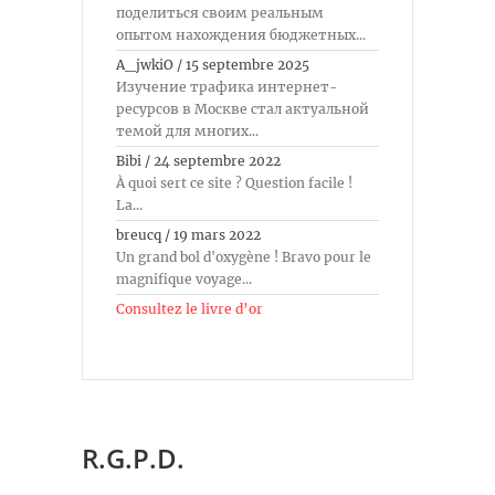
поделиться своим реальным
опытом нахождения бюджетных...
A_jwkiO
/
15 septembre 2025
Изучение трафика интернет-
ресурсов в Москве стал актуальной
темой для многих...
Bibi
/
24 septembre 2022
À quoi sert ce site ? Question facile !
La...
breucq
/
19 mars 2022
Un grand bol d'oxygène ! Bravo pour le
magnifique voyage...
Consultez le livre d’or
R.G.P.D.