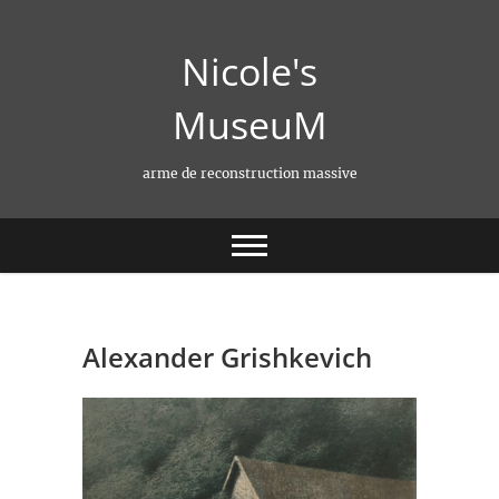
Skip
to
Nicole's
content
MuseuM
arme de reconstruction massive
Alexander Grishkevich