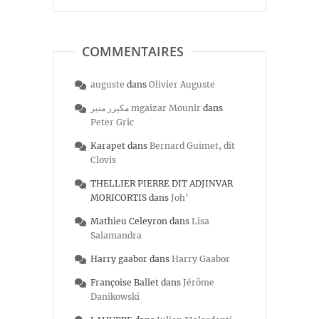
COMMENTAIRES
auguste
dans
Olivier Auguste
مكيزر منير mgaizar Mounir
dans
Peter Gric
Karapet
dans
Bernard Guimet, dit
Clovis
THELLIER PIERRE DIT ADJINVAR
MORICORTIS
dans
Joh’
Mathieu Celeyron
dans
Lisa
Salamandra
Harry gaabor
dans
Harry Gaabor
Françoise Ballet
dans
Jérôme
Danikowski