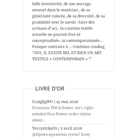
folle inventivité, de son ancrage
sensuel dans le matériau , de sa
générisité colorée, de sa diversité, de sa
proximité avec le savoir-faire des
artisans d’art, la création textile
actuelle ne pouvait être ni
conceptualisée, ni contemporainisée…
Puisque contraire à … Continue reading
"OUI, IL EXISTE BEL ET BIEN UN ART
TEXTILE « CONTEMPORAIN » !"
LIVRE D’OR
CraigligWU
/
14 mai 2026
Premium THCA flower isn't right-
minded thca flower order online
about...
TerryzIckyGS
/
2 avril 2026
Доброго времени суток! Хочу