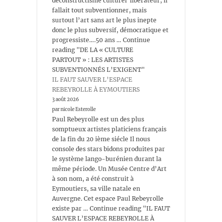
déconstructisme culturel libérateur, il
fallait tout subventionner, mais
surtout l’art sans art le plus inepte
donc le plus subversif, démocratique et
progressiste….50 ans … Continue
reading "DE LA « CULTURE
PARTOUT » : LES ARTISTES
SUBVENTIONNÉS L’EXIGENT"
IL FAUT SAUVER L’ESPACE
REBEYROLLE À EYMOUTIERS
3 août 2026
par nicole Esterolle
Paul Rebeyrolle est un des plus
somptueux artistes platiciens français
de la fin du 20 ième siécle Il nous
console des stars bidons produites par
le système lango-burénien durant la
même période. Un Musée Centre d’Art
à son nom, a été construit à
Eymoutiers, sa ville natale en
Auvergne. Cet espace Paul Rebeyrolle
existe par … Continue reading "IL FAUT
SAUVER L’ESPACE REBEYROLLE À