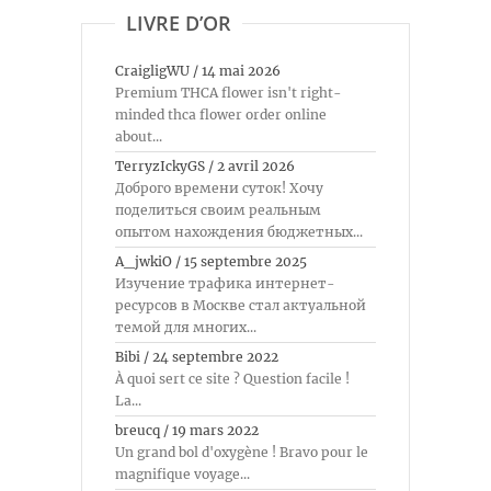
LIVRE D’OR
CraigligWU
/
14 mai 2026
Premium THCA flower isn't right-
minded thca flower order online
about...
TerryzIckyGS
/
2 avril 2026
Доброго времени суток! Хочу
поделиться своим реальным
опытом нахождения бюджетных...
A_jwkiO
/
15 septembre 2025
Изучение трафика интернет-
ресурсов в Москве стал актуальной
темой для многих...
Bibi
/
24 septembre 2022
À quoi sert ce site ? Question facile !
La...
breucq
/
19 mars 2022
Un grand bol d'oxygène ! Bravo pour le
magnifique voyage...