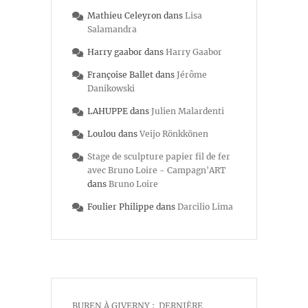
Mathieu Celeyron
dans
Lisa
Salamandra
Harry gaabor
dans
Harry Gaabor
Françoise Ballet
dans
Jérôme
Danikowski
LAHUPPE
dans
Julien Malardenti
Loulou
dans
Veijo Rönkkönen
Stage de sculpture papier fil de fer
avec Bruno Loire - Campagn'ART
dans
Bruno Loire
Foulier Philippe
dans
Darcilio Lima
BUREN À GIVERNY : DERNIÈRE