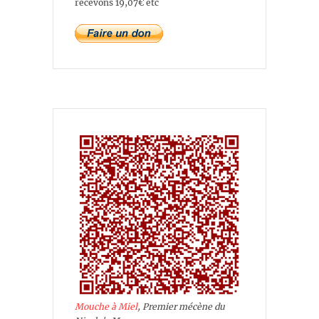
recevons 19,07€ etc
Mouche à Miel
, Premier mécène du