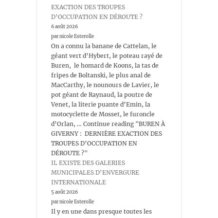
EXACTION DES TROUPES
D’OCCUPATION EN DÉROUTE ?
6 août 2026
par nicole Esterolle
On a connu la banane de Cattelan, le
géant vert d’Hybert, le poteau rayé de
Buren, le homard de Koons, la tas de
fripes de Boltanski, le plus anal de
MacCarthy, le nounours de Lavier, le
pot géant de Raynaud, la poutre de
Venet, la literie puante d’Emin, la
motocyclette de Mosset, le furoncle
d’Orlan, … Continue reading "BUREN À
GIVERNY : DERNIÈRE EXACTION DES
TROUPES D’OCCUPATION EN
DÉROUTE ?"
IL EXISTE DES GALERIES
MUNICIPALES D’ENVERGURE
INTERNATIONALE
5 août 2026
par nicole Esterolle
Il y en une dans presque toutes les