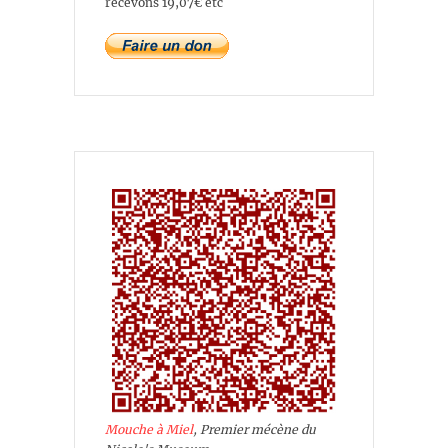
recevons 19,07€ etc
Mouche à Miel
, Premier mécène du