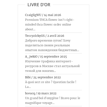
LIVRE D’OR
CraigligWU
/
14 mai 2026
Premium THCA flower isn't right-
minded thca flower order online
about...
TerryzIckyGS
/
2 avril 2026
Доброго времени суток! Хочу
поделиться своим реальным
опытом нахождения бюджетных...
A_jwkiO
/
15 septembre 2025
Изучение трафика интернет-
ресурсов в Москве стал актуальной
темой для многих...
Bibi
/
24 septembre 2022
À quoi sert ce site ? Question facile !
La...
breucq
/
19 mars 2022
Un grand bol d'oxygène ! Bravo pour le
magnifique voyage...