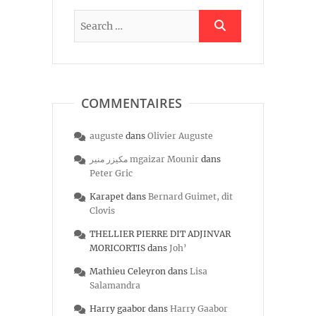
COMMENTAIRES
auguste
dans
Olivier Auguste
مكيزر منير mgaizar Mounir
dans
Peter Gric
Karapet
dans
Bernard Guimet, dit
Clovis
THELLIER PIERRE DIT ADJINVAR
MORICORTIS
dans
Joh’
Mathieu Celeyron
dans
Lisa
Salamandra
Harry gaabor
dans
Harry Gaabor