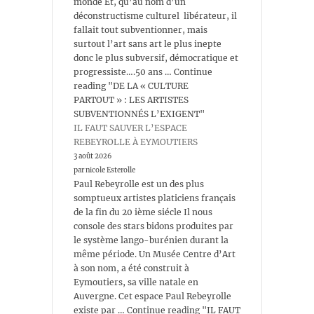
monde Et, qu’au nom d’un
déconstructisme culturel libérateur, il
fallait tout subventionner, mais
surtout l’art sans art le plus inepte
donc le plus subversif, démocratique et
progressiste….50 ans … Continue
reading "DE LA « CULTURE
PARTOUT » : LES ARTISTES
SUBVENTIONNÉS L’EXIGENT"
IL FAUT SAUVER L’ESPACE
REBEYROLLE À EYMOUTIERS
3 août 2026
par nicole Esterolle
Paul Rebeyrolle est un des plus
somptueux artistes platiciens français
de la fin du 20 ième siécle Il nous
console des stars bidons produites par
le système lango-burénien durant la
même période. Un Musée Centre d’Art
à son nom, a été construit à
Eymoutiers, sa ville natale en
Auvergne. Cet espace Paul Rebeyrolle
existe par … Continue reading "IL FAUT