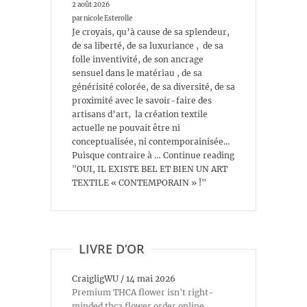
2 août 2026
par nicole Esterolle
Je croyais, qu’à cause de sa splendeur,
de sa liberté, de sa luxuriance , de sa
folle inventivité, de son ancrage
sensuel dans le matériau , de sa
générisité colorée, de sa diversité, de sa
proximité avec le savoir-faire des
artisans d’art, la création textile
actuelle ne pouvait être ni
conceptualisée, ni contemporainisée…
Puisque contraire à … Continue reading
"OUI, IL EXISTE BEL ET BIEN UN ART
TEXTILE « CONTEMPORAIN » !"
LIVRE D’OR
CraigligWU
/
14 mai 2026
Premium THCA flower isn't right-
minded thca flower order online