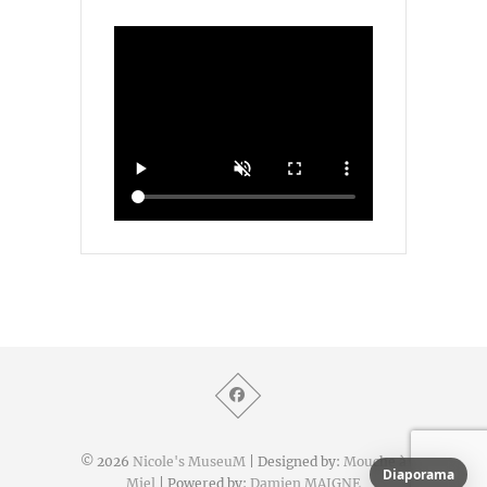
© 2026
Nicole's MuseuM
| Designed by:
Mouche à
Diaporama
Miel
| Powered by:
Damien MAIGNE