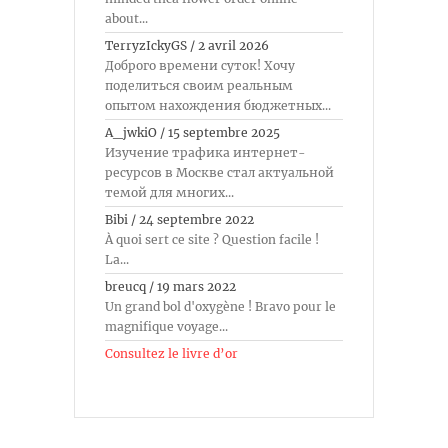
about...
TerryzIckyGS
/
2 avril 2026
Доброго времени суток! Хочу
поделиться своим реальным
опытом нахождения бюджетных...
A_jwkiO
/
15 septembre 2025
Изучение трафика интернет-
ресурсов в Москве стал актуальной
темой для многих...
Bibi
/
24 septembre 2022
À quoi sert ce site ? Question facile !
La...
breucq
/
19 mars 2022
Un grand bol d'oxygène ! Bravo pour le
magnifique voyage...
Consultez le livre d’or