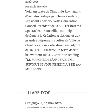
2 août 2026
par nicole Esterolle
Voici un texte de Timothée Roy , agent
d’artistes, relayé par Hervé Coulaud,
Président chez Nouvelle Génération,
Conseil Président de la SPL C’Chartres
Spectacles – Conseiller municipal
délégué à la Création artistique et aux
grands équipements culturels Ville de
Chartres et qui a été directeur adjoint
de la DRAC -Picardie Ce texte décrit
brièvement mais … Continue reading
"LE MARCHÉ DE L’ART VA BIEN…
SURTOUT SI VOUS PESEZ PLUS DE 100
MILLIONS"
LIVRE D’OR
CraigligWU
/
14 mai 2026
Premium THCA flower isn't right-