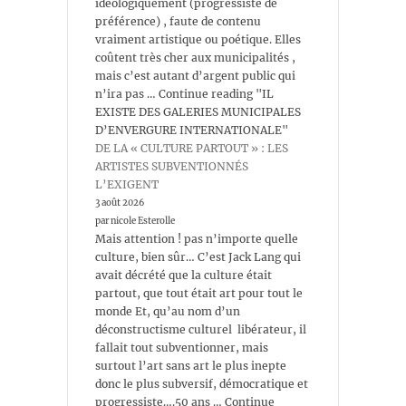
idéologiquement (progressiste de
préférence) , faute de contenu
vraiment artistique ou poétique. Elles
coûtent très cher aux municipalités ,
mais c’est autant d’argent public qui
n’ira pas … Continue reading "IL
EXISTE DES GALERIES MUNICIPALES
D’ENVERGURE INTERNATIONALE"
DE LA « CULTURE PARTOUT » : LES
ARTISTES SUBVENTIONNÉS
L’EXIGENT
3 août 2026
par nicole Esterolle
Mais attention ! pas n’importe quelle
culture, bien sûr… C’est Jack Lang qui
avait décrété que la culture était
partout, que tout était art pour tout le
monde Et, qu’au nom d’un
déconstructisme culturel libérateur, il
fallait tout subventionner, mais
surtout l’art sans art le plus inepte
donc le plus subversif, démocratique et
progressiste….50 ans … Continue