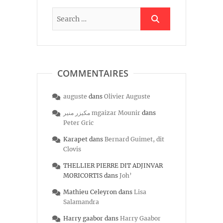
COMMENTAIRES
auguste
dans
Olivier Auguste
مكيزر منير mgaizar Mounir
dans
Peter Gric
Karapet
dans
Bernard Guimet, dit
Clovis
THELLIER PIERRE DIT ADJINVAR
MORICORTIS
dans
Joh’
Mathieu Celeyron
dans
Lisa
Salamandra
Harry gaabor
dans
Harry Gaabor