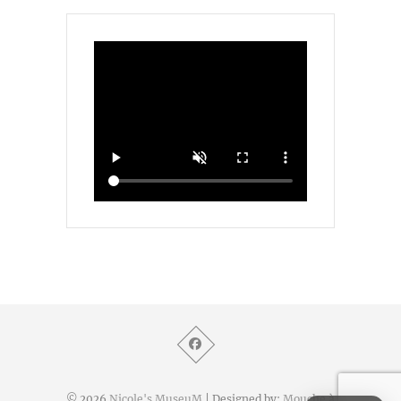
© 2026
Nicole's MuseuM
| Designed by:
Mouche à