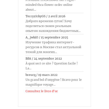
minded thca flower order online
about...
TerryzIckyGS
/
2 avril 2026
Доброго времени суток! Хочу
поделиться своим реальным
опытом нахождения бюджетных...
A_jwkiO
/
15 septembre 2025
Изучение трафика интернет-
ресурсов в Москве стал актуальной
темой для многих...
Bibi
/
24 septembre 2022
À quoi sert ce site ? Question facile !
La...
breucq
/
19 mars 2022
Un grand bol d'oxygène ! Bravo pour le
magnifique voyage...
Consultez le livre d’or