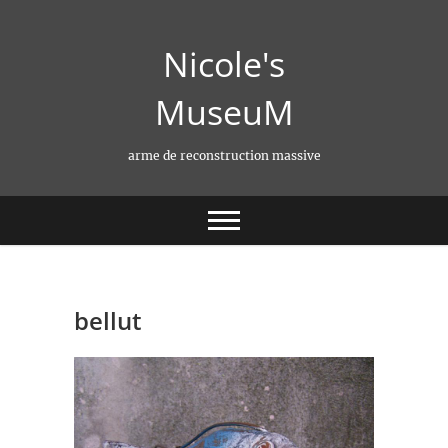
Skip
to
Nicole's
content
MuseuM
arme de reconstruction massive
bellut