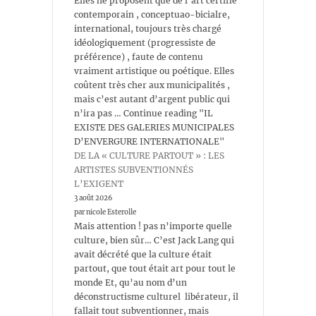
Elles ne proposent que de l’art certifié
contemporain , conceptuao-bicialre,
international, toujours très chargé
idéologiquement (progressiste de
préférence) , faute de contenu
vraiment artistique ou poétique. Elles
coûtent très cher aux municipalités ,
mais c’est autant d’argent public qui
n’ira pas … Continue reading "IL
EXISTE DES GALERIES MUNICIPALES
D’ENVERGURE INTERNATIONALE"
DE LA « CULTURE PARTOUT » : LES
ARTISTES SUBVENTIONNÉS
L’EXIGENT
3 août 2026
par nicole Esterolle
Mais attention ! pas n’importe quelle
culture, bien sûr… C’est Jack Lang qui
avait décrété que la culture était
partout, que tout était art pour tout le
monde Et, qu’au nom d’un
déconstructisme culturel libérateur, il
fallait tout subventionner, mais