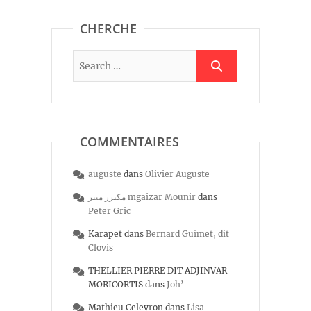
CHERCHE
COMMENTAIRES
auguste
dans
Olivier Auguste
مكيزر منير mgaizar Mounir
dans
Peter Gric
Karapet
dans
Bernard Guimet, dit
Clovis
THELLIER PIERRE DIT ADJINVAR
MORICORTIS
dans
Joh’
Mathieu Celeyron
dans
Lisa