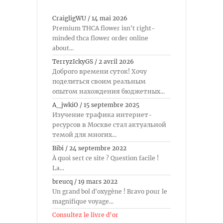
CraigligWU
/
14 mai 2026
Premium THCA flower isn't right-
minded thca flower order online
about...
TerryzIckyGS
/
2 avril 2026
Доброго времени суток! Хочу
поделиться своим реальным
опытом нахождения бюджетных...
A_jwkiO
/
15 septembre 2025
Изучение трафика интернет-
ресурсов в Москве стал актуальной
темой для многих...
Bibi
/
24 septembre 2022
À quoi sert ce site ? Question facile !
La...
breucq
/
19 mars 2022
Un grand bol d'oxygène ! Bravo pour le
magnifique voyage...
Consultez le livre d’or