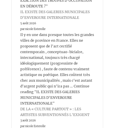
EXACTION DES TROUPES D’OCCUPATION
EN DÉROUTE ?"
IL EXISTE DES GALERIES MUNICIPALES
D’ENVERGURE INTERNATIONALE
5 août 2026
par nicole Esterolle
Il y en une dans presque toutes les grandes
villes de province en France. Elles ne
proposent que de l’art certifié
contemporain , conceptuao-bicialre,
international, toujours très chargé
idéologiquement (progressiste de
préférence) , faute de contenu vraiment
artistique ou poétique. Elles coûtent très
cher aux municipalités , mais c’est autant
d’argent public qui n’ira pas … Continue
reading "IL EXISTE DES GALERIES
MUNICIPALES D’ENVERGURE
INTERNATIONALE"
DE LA « CULTURE PARTOUT » : LES
ARTISTES SUBVENTIONNÉS L’EXIGENT
3 août 2026
par nicole Esterolle