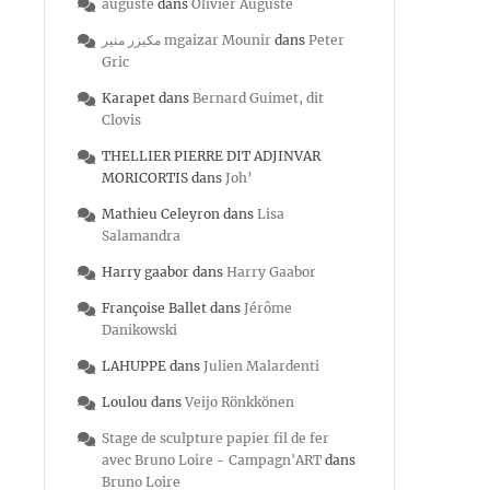
auguste
dans
Olivier Auguste
مكيزر منير mgaizar Mounir
dans
Peter
Gric
Karapet
dans
Bernard Guimet, dit
Clovis
THELLIER PIERRE DIT ADJINVAR
MORICORTIS
dans
Joh’
Mathieu Celeyron
dans
Lisa
Salamandra
Harry gaabor
dans
Harry Gaabor
Françoise Ballet
dans
Jérôme
Danikowski
LAHUPPE
dans
Julien Malardenti
Loulou
dans
Veijo Rönkkönen
Stage de sculpture papier fil de fer
avec Bruno Loire - Campagn'ART
dans
Bruno Loire