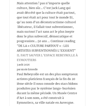
Mais attention ! pas n’importe quelle
culture, bien sûr… C’est Jack Lang qui
avait décrété que la culture était partout,
que tout était art pour tout le monde Et,
qu’au nom d’un déconstructisme culturel
libérateur, il fallait tout subventionner,
mais surtout l’art sans art le plus inepte
donc le plus subversif, démocratique et
progressiste….50 ans … Continue reading
"DE LA « CULTURE PARTOUT » : LES
ARTISTES SUBVENTIONNÉS L’EXIGENT"
IL FAUT SAUVER L’ESPACE REBEYROLLE À
EYMOUTIERS
3 août 2026
par nicole Esterolle
Paul Rebeyrolle est un des plus somptueux
artistes platiciens français de la fin du 20
ième siécle Il nous console des stars bidons
produites par le système lango-burénien
durant la même période. Un Musée Centre
d’Art à son nom, a été construit à
Eymoutiers, sa ville natale en Auvergne.