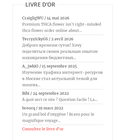
LIVRE D’OR
CraigligWU
/
14 mai 2026
Premium THCA flower isn't right-minded
thca flower order online about...
TerryzIckyGS
/
2 avril 2026
Доброго времени суток! Хочу
поделиться своим реальным опытом
нахождения бюджетных...
A_jwkiO
/
15 septembre 2025
Изучение трафика интернет-ресурсов
в Москве стал актуальной темой для
многих...
Bibi
/
24 septembre 2022
À quoi sert ce site ? Question facile ! La...
breucq
/
19 mars 2022
Un grand bol d'oxygène ! Bravo pour le
magnifique voyage...
Consultez le livre d’or