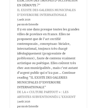
EXACTION DES TROUPES D’OCCUPATION
EN DÉROUTE ?"
IL EXISTE DES GALERIES MUNICIPALES
D’ENVERGURE INTERNATIONALE
5 août 2026
par nicole Esterolle
Il y en une dans presque toutes les grandes
villes de province en France. Elles ne
proposent que de l’art certifié
contemporain , conceptuao-bicialre,
international, toujours très chargé
idéologiquement (progressiste de
préférence) , faute de contenu vraiment
artistique ou poétique. Elles coûtent très
cher aux municipalités , mais c’est autant
d’argent public qui n’ira pas … Continue
reading "IL EXISTE DES GALERIES
MUNICIPALES D’ENVERGURE
INTERNATIONALE"
DE LA « CULTURE PARTOUT » : LES
ARTISTES SUBVENTIONNÉS L’EXIGENT
3 août 2026
par nicole Esterolle