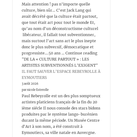
Mais attention ! pas n’importe quelle
culture, bien sûr… C’est Jack Lang qui
avait décrété que la culture était partout,
que tout était art pour tout le monde Et,
qu’au nom d’un déconstructisme culturel
libérateur, il fallait tout subventionner,
mais surtout l’art sans art le plus inepte
donc le plus subversif, démocratique et
progressiste….50 ans … Continue reading
"DE LA « CULTURE PARTOUT » : LES
ARTISTES SUBVENTIONNÉS L’EXIGENT"
IL FAUT SAUVER L’ESPACE REBEYROLLE À
EYMOUTIERS
3 août 2026
par nicole Esterolle
Paul Rebeyrolle est un des plus somptueux
artistes platiciens français de la fin du 20
ième siécle Il nous console des stars bidons
produites par le système lango-burénien
durant la même période. Un Musée Centre
d’Art à son nom, a été construit à
Eymoutiers, sa ville natale en Auvergne.