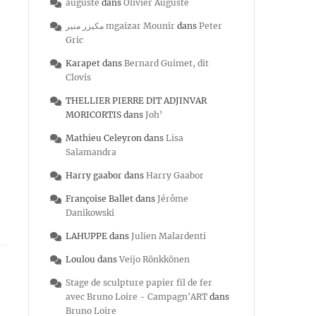
auguste
dans
Olivier Auguste
مكيزر منير mgaizar Mounir
dans
Peter
Gric
Karapet
dans
Bernard Guimet, dit
Clovis
THELLIER PIERRE DIT ADJINVAR
MORICORTIS
dans
Joh’
Mathieu Celeyron
dans
Lisa
Salamandra
Harry gaabor
dans
Harry Gaabor
Françoise Ballet
dans
Jérôme
Danikowski
LAHUPPE
dans
Julien Malardenti
Loulou
dans
Veijo Rönkkönen
Stage de sculpture papier fil de fer
avec Bruno Loire - Campagn'ART
dans
Bruno Loire