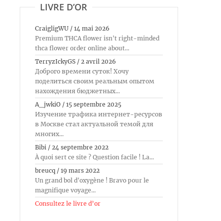
LIVRE D’OR
CraigligWU
/
14 mai 2026
Premium THCA flower isn't right-minded
thca flower order online about...
TerryzIckyGS
/
2 avril 2026
Доброго времени суток! Хочу
поделиться своим реальным опытом
нахождения бюджетных...
A_jwkiO
/
15 septembre 2025
Изучение трафика интернет-ресурсов
в Москве стал актуальной темой для
многих...
Bibi
/
24 septembre 2022
À quoi sert ce site ? Question facile ! La...
breucq
/
19 mars 2022
Un grand bol d'oxygène ! Bravo pour le
magnifique voyage...
Consultez le livre d’or