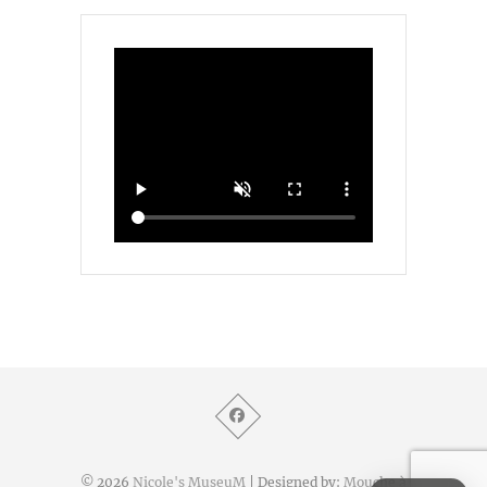
© 2026
Nicole's MuseuM
| Designed by:
Mouche à