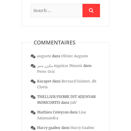
COMMENTAIRES
auguste
dans
Olivier Auguste
مكيزر منير mgaizar Mounir
dans
Peter Gric
Karapet
dans
Bernard Guimet, dit
Clovis
THELLIER PIERRE DIT ADJINVAR
MORICORTIS
dans
Joh’
Mathieu Celeyron
dans
Lisa
Salamandra
Harry gaabor
dans
Harry Gaabor