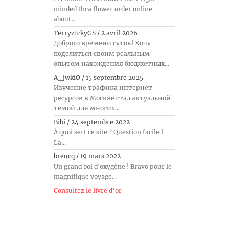
minded thca flower order online
about...
TerryzIckyGS
/
2 avril 2026
Доброго времени суток! Хочу
поделиться своим реальным
опытом нахождения бюджетных...
A_jwkiO
/
15 septembre 2025
Изучение трафика интернет-
ресурсов в Москве стал актуальной
темой для многих...
Bibi
/
24 septembre 2022
À quoi sert ce site ? Question facile !
La...
breucq
/
19 mars 2022
Un grand bol d'oxygène ! Bravo pour le
magnifique voyage...
Consultez le livre d’or