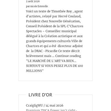
2 août 2026
par nicole Esterolle
Voici un texte de Timothée Roy , agent
d’artistes, relayé par Hervé Coulaud,
Président chez Nouvelle Génération,
Conseil Président de la SPL C’Chartres
Spectacles – Conseiller municipal
délégué à la Création artistique et aux
grands équipements culturels Ville de
Chartres et qui a été directeur adjoint
de la DRAC -Picardie Ce texte décrit
brièvement mais … Continue reading
"LE MARCHÉ DE L’ART VA BIEN…
SURTOUT SI VOUS PESEZ PLUS DE 100
MILLIONS"
LIVRE D’OR
CraigligWU
/
14 mai 2026
Premium THCA flower isn't right-