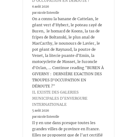
D’OCCUPATION EN DÉROUTE ?
6 août 2026
par nicole Esterolle
On a connu la banane de Cattelan, le
géant vert d’Hybert, le poteau rayé de
Buren, le homard de Koons, la tas de
fripes de Boltanski, le plus anal de
MacCarthy, le nounours de Lavier, le
pot géant de Raynaud, la poutre de
Venet, la literie puante d’Emin, la
motocyclette de Mosset, le furoncle
d’Orlan, … Continue reading "BUREN À
GIVERNY : DERNIÈRE EXACTION DES
TROUPES D’OCCUPATION EN
DÉROUTE ?"
IL EXISTE DES GALERIES
MUNICIPALES D’ENVERGURE
INTERNATIONALE
5 août 2026
par nicole Esterolle
Il y en une dans presque toutes les
grandes villes de province en France.
Elles ne proposent que de l’art certifié