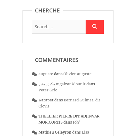
CHERCHE
COMMENTAIRES
auguste
dans
Olivier Auguste
مكيزر منير mgaizar Mounir
dans
Peter Gric
Karapet
dans
Bernard Guimet, dit
Clovis
THELLIER PIERRE DIT ADJINVAR
MORICORTIS
dans
Joh’
Mathieu Celeyron
dans
Lisa