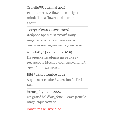
CraigligWU
/
14 mai 2026
Premium THCA flower isn't right-
minded thca flower order online
about...
TerryzIckyGS
/
2 avril 2026
Доброго времени суток! Хочу
поделиться своим реальным
опытом нахождения бюджетных...
A_jwkiO
/
15 septembre 2025
Изучение трафика интернет-
ресурсов в Москве стал актуальной
темой для многих...
Bibi
/
24 septembre 2022
À quoi sert ce site ? Question facile !
La...
breucq
/
19 mars 2022
Un grand bol d'oxygène ! Bravo pour le
magnifique voyage...
Consultez le livre d’or