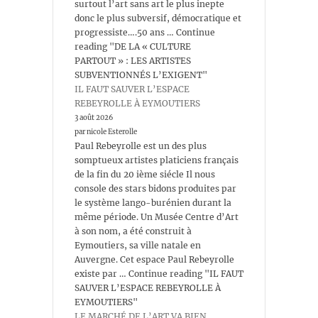
surtout l’art sans art le plus inepte
donc le plus subversif, démocratique et
progressiste….50 ans … Continue
reading "DE LA « CULTURE
PARTOUT » : LES ARTISTES
SUBVENTIONNÉS L’EXIGENT"
IL FAUT SAUVER L’ESPACE
REBEYROLLE À EYMOUTIERS
3 août 2026
par nicole Esterolle
Paul Rebeyrolle est un des plus
somptueux artistes platiciens français
de la fin du 20 ième siécle Il nous
console des stars bidons produites par
le système lango-burénien durant la
même période. Un Musée Centre d’Art
à son nom, a été construit à
Eymoutiers, sa ville natale en
Auvergne. Cet espace Paul Rebeyrolle
existe par … Continue reading "IL FAUT
SAUVER L’ESPACE REBEYROLLE À
EYMOUTIERS"
LE MARCHÉ DE L’ART VA BIEN…