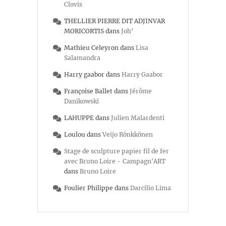
Clovis
THELLIER PIERRE DIT ADJINVAR
MORICORTIS
dans
Joh’
Mathieu Celeyron
dans
Lisa
Salamandra
Harry gaabor
dans
Harry Gaabor
Françoise Ballet
dans
Jérôme
Danikowski
LAHUPPE
dans
Julien Malardenti
Loulou
dans
Veijo Rönkkönen
Stage de sculpture papier fil de fer
avec Bruno Loire - Campagn'ART
dans
Bruno Loire
Foulier Philippe
dans
Darcilio Lima