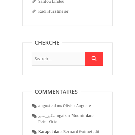
Salifou Lindou
Rudi Hurzlmeier
CHERCHE
COMMENTAIRES
auguste
dans
Olivier Auguste
مكيزر منير mgaizar Mounir
dans
Peter Gric
Karapet
dans
Bernard Guimet, dit