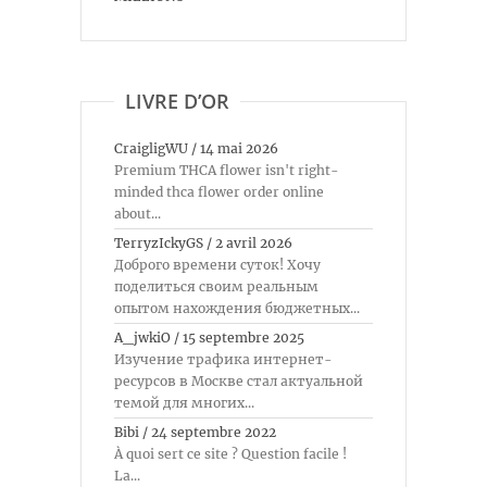
LIVRE D’OR
CraigligWU
/
14 mai 2026
Premium THCA flower isn't right-
minded thca flower order online
about...
TerryzIckyGS
/
2 avril 2026
Доброго времени суток! Хочу
поделиться своим реальным
опытом нахождения бюджетных...
A_jwkiO
/
15 septembre 2025
Изучение трафика интернет-
ресурсов в Москве стал актуальной
темой для многих...
Bibi
/
24 septembre 2022
À quoi sert ce site ? Question facile !
La...