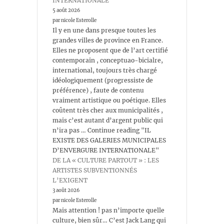
INTERNATIONALE
5 août 2026
par nicole Esterolle
Il y en une dans presque toutes les
grandes villes de province en France.
Elles ne proposent que de l’art certifié
contemporain , conceptuao-bicialre,
international, toujours très chargé
idéologiquement (progressiste de
préférence) , faute de contenu
vraiment artistique ou poétique. Elles
coûtent très cher aux municipalités ,
mais c’est autant d’argent public qui
n’ira pas … Continue reading "IL
EXISTE DES GALERIES MUNICIPALES
D’ENVERGURE INTERNATIONALE"
DE LA « CULTURE PARTOUT » : LES
ARTISTES SUBVENTIONNÉS
L’EXIGENT
3 août 2026
par nicole Esterolle
Mais attention ! pas n’importe quelle
culture, bien sûr… C’est Jack Lang qui