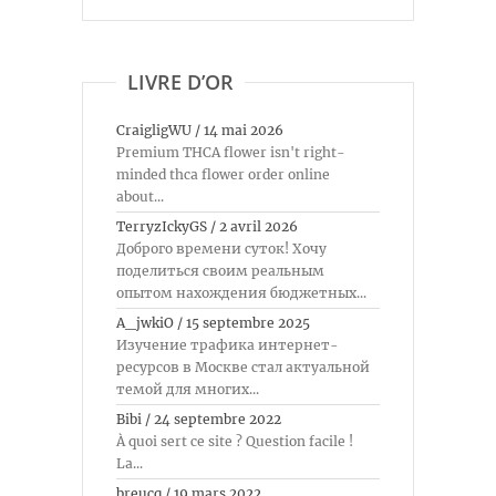
LIVRE D’OR
CraigligWU
/
14 mai 2026
Premium THCA flower isn't right-
minded thca flower order online
about...
TerryzIckyGS
/
2 avril 2026
Доброго времени суток! Хочу
поделиться своим реальным
опытом нахождения бюджетных...
A_jwkiO
/
15 septembre 2025
Изучение трафика интернет-
ресурсов в Москве стал актуальной
темой для многих...
Bibi
/
24 septembre 2022
À quoi sert ce site ? Question facile !
La...
breucq
/
19 mars 2022