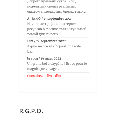
Доброго времени суток! Хочу
поделиться своим реальным
опытом нахождения бюджетных...
A_jwkiO
/
15 septembre 2025
Изучение трафика интернет-
ресурсов в Москве стал актуальной
темой для многих...
Bibi
/
24 septembre 2022
À quoi sert ce site ? Question facile !
La...
breucq
/
19 mars 2022
Un grand bol d'oxygène ! Bravo pour le
magnifique voyage...
Consultez le livre d’or
R.G.P.D.