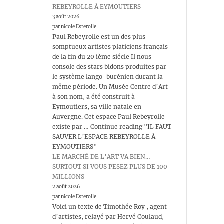
REBEYROLLE À EYMOUTIERS
3 août 2026
par nicole Esterolle
Paul Rebeyrolle est un des plus
somptueux artistes platiciens français
de la fin du 20 ième siécle Il nous
console des stars bidons produites par
le système lango-burénien durant la
même période. Un Musée Centre d’Art
à son nom, a été construit à
Eymoutiers, sa ville natale en
Auvergne. Cet espace Paul Rebeyrolle
existe par … Continue reading "IL FAUT
SAUVER L’ESPACE REBEYROLLE À
EYMOUTIERS"
LE MARCHÉ DE L’ART VA BIEN…
SURTOUT SI VOUS PESEZ PLUS DE 100
MILLIONS
2 août 2026
par nicole Esterolle
Voici un texte de Timothée Roy , agent
d’artistes, relayé par Hervé Coulaud,