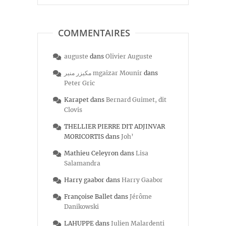
COMMENTAIRES
auguste
dans
Olivier Auguste
مكيزر منير mgaizar Mounir
dans
Peter Gric
Karapet
dans
Bernard Guimet, dit
Clovis
THELLIER PIERRE DIT ADJINVAR
MORICORTIS
dans
Joh’
Mathieu Celeyron
dans
Lisa
Salamandra
Harry gaabor
dans
Harry Gaabor
Françoise Ballet
dans
Jérôme
Danikowski
LAHUPPE
dans
Julien Malardenti