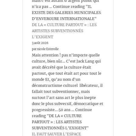
mais c’est autant d’argent public qui
n’ira pas … Continue reading "IL
EXISTE DES GALERIES MUNICIPALES
D’ENVERGURE INTERNATIONALE"
DE LA « CULTURE PARTOUT » : LES
ARTISTES SUBVENTIONNÉS
L’EXIGENT
3 août 2026
par nicole Esterolle
Mais attention ! pas n’importe quelle
culture, bien sûr… C’est Jack Lang qui
avait décrété que la culture était
partout, que tout était art pour tout le
monde Et, qu’au nom d’un
déconstructisme culturel libérateur, il
fallait tout subventionner, mais
surtout l’art sans art le plus inepte
donc le plus subversif, démocratique et
progressiste….50 ans … Continue
reading "DE LA « CULTURE
PARTOUT » : LES ARTISTES
SUBVENTIONNÉS L’EXIGENT"
IL FAUT SAUVER L’ESPACE