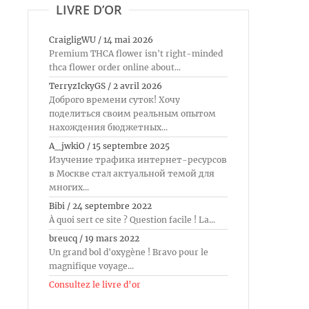
LIVRE D’OR
CraigligWU
/
14 mai 2026
Premium THCA flower isn't right-minded
thca flower order online about...
TerryzIckyGS
/
2 avril 2026
Доброго времени суток! Хочу
поделиться своим реальным опытом
нахождения бюджетных...
A_jwkiO
/
15 septembre 2025
Изучение трафика интернет-ресурсов
в Москве стал актуальной темой для
многих...
Bibi
/
24 septembre 2022
À quoi sert ce site ? Question facile ! La...
breucq
/
19 mars 2022
Un grand bol d'oxygène ! Bravo pour le
magnifique voyage...
Consultez le livre d’or