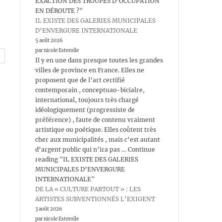
EXACTION DES TROUPES D’OCCUPATION
EN DÉROUTE ?"
IL EXISTE DES GALERIES MUNICIPALES
D’ENVERGURE INTERNATIONALE
5 août 2026
par nicole Esterolle
Il y en une dans presque toutes les grandes
villes de province en France. Elles ne
proposent que de l’art certifié
contemporain , conceptuao-bicialre,
international, toujours très chargé
idéologiquement (progressiste de
préférence) , faute de contenu vraiment
artistique ou poétique. Elles coûtent très
cher aux municipalités , mais c’est autant
d’argent public qui n’ira pas … Continue
reading "IL EXISTE DES GALERIES
MUNICIPALES D’ENVERGURE
INTERNATIONALE"
DE LA « CULTURE PARTOUT » : LES
ARTISTES SUBVENTIONNÉS L’EXIGENT
3 août 2026
par nicole Esterolle