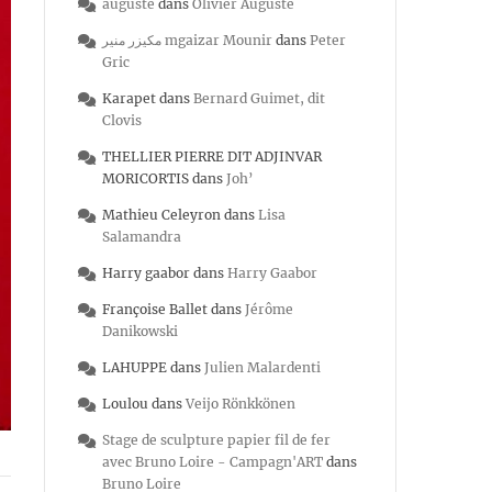
auguste
dans
Olivier Auguste
مكيزر منير mgaizar Mounir
dans
Peter
Gric
Karapet
dans
Bernard Guimet, dit
Clovis
THELLIER PIERRE DIT ADJINVAR
MORICORTIS
dans
Joh’
Mathieu Celeyron
dans
Lisa
Salamandra
Harry gaabor
dans
Harry Gaabor
Françoise Ballet
dans
Jérôme
Danikowski
LAHUPPE
dans
Julien Malardenti
Loulou
dans
Veijo Rönkkönen
Stage de sculpture papier fil de fer
avec Bruno Loire - Campagn'ART
dans
Bruno Loire