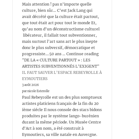
Mais attention ! pas n’importe quelle
culture, bien sûr… C’est Jack Lang qui
avait décrété que la culture était partout,
que tout était art pour tout le monde Et,
qu’au nom d’un déconstructisme culturel
libérateur, il fallait tout subventionner,
mais surtout l’art sans art le plus inepte
donc le plus subversif, démocratique et
progressiste….50 ans … Continue reading
"DE LA « CULTURE PARTOUT » : LES
ARTISTES SUBVENTIONNÉS L’EXIGENT"
IL FAUT SAUVER L’ESPACE REBEYROLLE À
EYMOUTIERS
3 août 2026
par nicole Esterolle
Paul Rebeyrolle est un des plus somptueux
artistes platiciens français de la fin du 20
ième siécle Il nous console des stars bidons
produites par le système lango-burénien
durant la même période. Un Musée Centre
d’Art à son nom, a été construit à
Eymoutiers, sa ville natale en Auvergne.