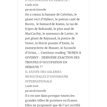
D’OCCUPATION EN DÉROUTE ?
6 août 2026
par nicole Esterolle
On a connu la banane de Cattelan, le
géant vert d’Hybert, le poteau rayé de
Buren, le homard de Koons, la tas de
fripes de Boltanski, le plus anal de
MacCarthy, le nounours de Lavier, le
pot géant de Raynaud, la poutre de
Venet, la literie puante d’Emin, la
motocyclette de Mosset, le furoncle
d’Orlan, … Continue reading "BUREN À
GIVERNY : DERNIÈRE EXACTION DES
TROUPES D’OCCUPATION EN
DÉROUTE ?"
IL EXISTE DES GALERIES
MUNICIPALES D’ENVERGURE
INTERNATIONALE
5 août 2026
par nicole Esterolle
Il y en une dans presque toutes les
grandes villes de province en France.
Elles ne proposent que de l’art certifié