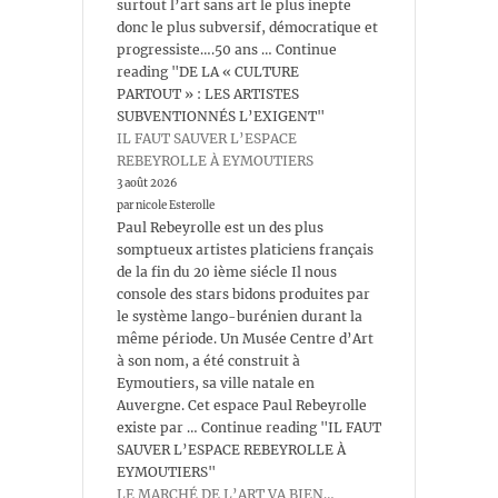
surtout l’art sans art le plus inepte
donc le plus subversif, démocratique et
progressiste….50 ans … Continue
reading "DE LA « CULTURE
PARTOUT » : LES ARTISTES
SUBVENTIONNÉS L’EXIGENT"
IL FAUT SAUVER L’ESPACE
REBEYROLLE À EYMOUTIERS
3 août 2026
par nicole Esterolle
Paul Rebeyrolle est un des plus
somptueux artistes platiciens français
de la fin du 20 ième siécle Il nous
console des stars bidons produites par
le système lango-burénien durant la
même période. Un Musée Centre d’Art
à son nom, a été construit à
Eymoutiers, sa ville natale en
Auvergne. Cet espace Paul Rebeyrolle
existe par … Continue reading "IL FAUT
SAUVER L’ESPACE REBEYROLLE À
EYMOUTIERS"
LE MARCHÉ DE L’ART VA BIEN…