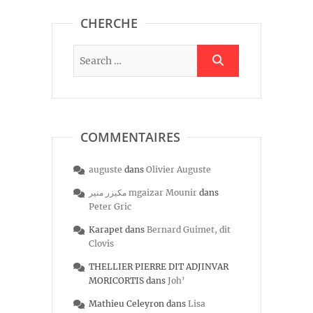
CHERCHE
COMMENTAIRES
auguste
dans
Olivier Auguste
مكيزر منير mgaizar Mounir
dans
Peter Gric
Karapet
dans
Bernard Guimet, dit
Clovis
THELLIER PIERRE DIT ADJINVAR
MORICORTIS
dans
Joh’
Mathieu Celeyron
dans
Lisa