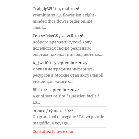
CraigligWU
/
14 mai 2026
Premium THCA flower isn't right-
minded thca flower order online
about...
TerryzIckyGS
/
2 avril 2026
Доброго времени суток! Хочу
поделиться своим реальным
опытом нахождения бюджетных...
A_jwkiO
/
15 septembre 2025
Изучение трафика интернет-
ресурсов в Москве стал актуальной
темой для многих...
Bibi
/
24 septembre 2022
À quoi sert ce site ? Question facile !
La...
breucq
/
19 mars 2022
Un grand bol d'oxygène ! Bravo pour le
magnifique voyage...
Consultez le livre d’or