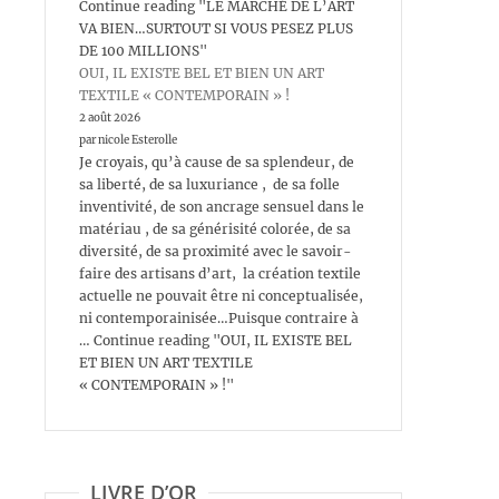
Continue reading "LE MARCHÉ DE L’ART
VA BIEN…SURTOUT SI VOUS PESEZ PLUS
DE 100 MILLIONS"
OUI, IL EXISTE BEL ET BIEN UN ART
TEXTILE « CONTEMPORAIN » !
2 août 2026
par nicole Esterolle
Je croyais, qu’à cause de sa splendeur, de
sa liberté, de sa luxuriance , de sa folle
inventivité, de son ancrage sensuel dans le
matériau , de sa générisité colorée, de sa
diversité, de sa proximité avec le savoir-
faire des artisans d’art, la création textile
actuelle ne pouvait être ni conceptualisée,
ni contemporainisée…Puisque contraire à
… Continue reading "OUI, IL EXISTE BEL
ET BIEN UN ART TEXTILE
« CONTEMPORAIN » !"
LIVRE D’OR