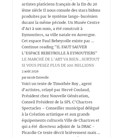
artistes platiciens français de la fin du 20
ième siécle Il nous console des stars bidons
produites par le système lango-burénien
durant la même période. Un Musée Centre
d’Art à son nom, a été construit à
Eymoutiers, sa ville natale en Auvergne.
Cet espace Paul Rebeyrolle existe par …
Continue reading "IL FAUT SAUVER
L’ESPACE REBEYROLLE À EYMOUTIERS"
LE MARCHÉ DE L’ART VA BIEN…SURTOUT
SI VOUS PESEZ PLUS DE 100 MILLIONS
2 août 2026
par nicole Esterolle
Voici un texte de Timothée Roy , agent
d’artistes, relayé par Hervé Coulaud,
Président chez Nouvelle Génération,
Conseil Président de la SPL C’Chartres
Spectacles – Conseiller municipal délégué
à la Création artistique et aux grands
équipements culturels Ville de Chartres et
qui a été directeur adjoint de la DRAC -
Picardie Ce texte décrit brièvement mais …