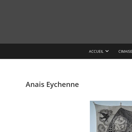
Skip
to
content
ACCUEIL
CIMAIS
Anais Eychenne