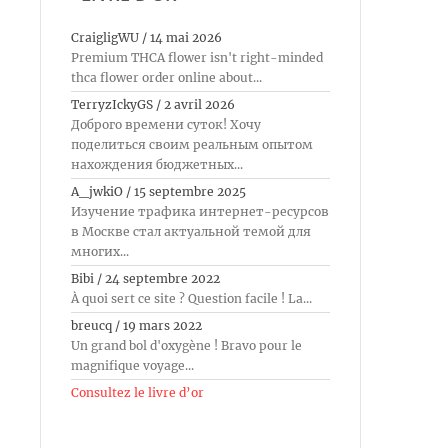
CraigligWU
/
14 mai 2026
Premium THCA flower isn't right-minded
thca flower order online about...
TerryzIckyGS
/
2 avril 2026
Доброго времени суток! Хочу
поделиться своим реальным опытом
нахождения бюджетных...
A_jwkiO
/
15 septembre 2025
Изучение трафика интернет-ресурсов
в Москве стал актуальной темой для
многих...
Bibi
/
24 septembre 2022
À quoi sert ce site ? Question facile ! La...
breucq
/
19 mars 2022
Un grand bol d'oxygène ! Bravo pour le
magnifique voyage...
Consultez le livre d’or