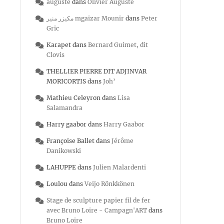
auguste
dans
Olivier Auguste
مكيزر منير mgaizar Mounir
dans
Peter
Gric
Karapet
dans
Bernard Guimet, dit
Clovis
THELLIER PIERRE DIT ADJINVAR
MORICORTIS
dans
Joh’
Mathieu Celeyron
dans
Lisa
Salamandra
Harry gaabor
dans
Harry Gaabor
Françoise Ballet
dans
Jérôme
Danikowski
LAHUPPE
dans
Julien Malardenti
Loulou
dans
Veijo Rönkkönen
Stage de sculpture papier fil de fer
avec Bruno Loire - Campagn'ART
dans
Bruno Loire