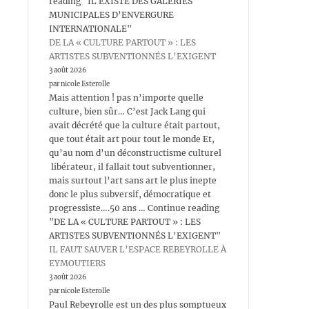
reading "IL EXISTE DES GALERIES
MUNICIPALES D’ENVERGURE
INTERNATIONALE"
DE LA « CULTURE PARTOUT » : LES
ARTISTES SUBVENTIONNÉS L’EXIGENT
3 août 2026
par nicole Esterolle
Mais attention ! pas n’importe quelle
culture, bien sûr… C’est Jack Lang qui
avait décrété que la culture était partout,
que tout était art pour tout le monde Et,
qu’au nom d’un déconstructisme culturel
libérateur, il fallait tout subventionner,
mais surtout l’art sans art le plus inepte
donc le plus subversif, démocratique et
progressiste….50 ans … Continue reading
"DE LA « CULTURE PARTOUT » : LES
ARTISTES SUBVENTIONNÉS L’EXIGENT"
IL FAUT SAUVER L’ESPACE REBEYROLLE À
EYMOUTIERS
3 août 2026
par nicole Esterolle
Paul Rebeyrolle est un des plus somptueux