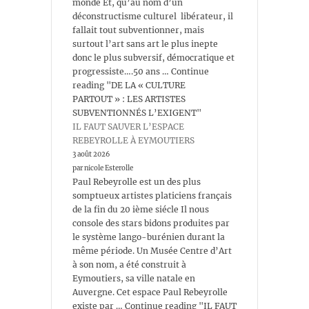
monde Et, qu’au nom d’un
déconstructisme culturel libérateur, il
fallait tout subventionner, mais
surtout l’art sans art le plus inepte
donc le plus subversif, démocratique et
progressiste….50 ans … Continue
reading "DE LA « CULTURE
PARTOUT » : LES ARTISTES
SUBVENTIONNÉS L’EXIGENT"
IL FAUT SAUVER L’ESPACE
REBEYROLLE À EYMOUTIERS
3 août 2026
par nicole Esterolle
Paul Rebeyrolle est un des plus
somptueux artistes platiciens français
de la fin du 20 ième siécle Il nous
console des stars bidons produites par
le système lango-burénien durant la
même période. Un Musée Centre d’Art
à son nom, a été construit à
Eymoutiers, sa ville natale en
Auvergne. Cet espace Paul Rebeyrolle
existe par … Continue reading "IL FAUT