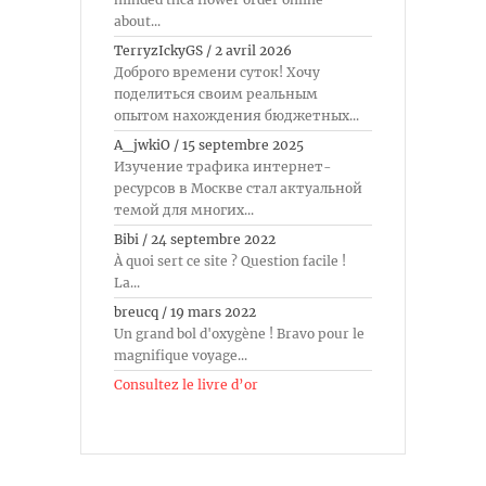
about...
TerryzIckyGS
/
2 avril 2026
Доброго времени суток! Хочу
поделиться своим реальным
опытом нахождения бюджетных...
A_jwkiO
/
15 septembre 2025
Изучение трафика интернет-
ресурсов в Москве стал актуальной
темой для многих...
Bibi
/
24 septembre 2022
À quoi sert ce site ? Question facile !
La...
breucq
/
19 mars 2022
Un grand bol d'oxygène ! Bravo pour le
magnifique voyage...
Consultez le livre d’or