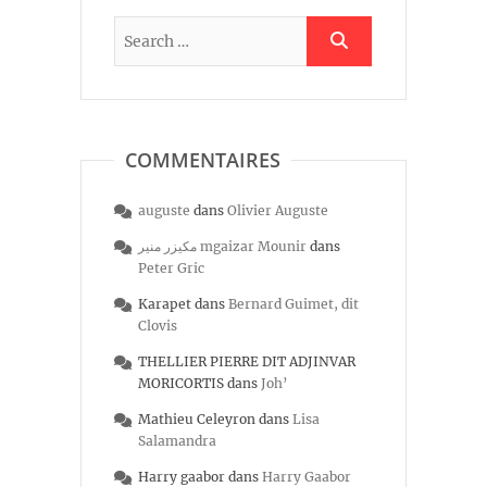
COMMENTAIRES
auguste
dans
Olivier Auguste
مكيزر منير mgaizar Mounir
dans
Peter Gric
Karapet
dans
Bernard Guimet, dit
Clovis
THELLIER PIERRE DIT ADJINVAR
MORICORTIS
dans
Joh’
Mathieu Celeyron
dans
Lisa
Salamandra
Harry gaabor
dans
Harry Gaabor