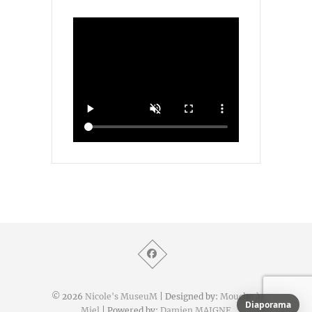
© 2026
Nicole's MuseuM
| Designed by:
Mouche à
Diaporama
Miel
| Powered by:
Damien MAIGNE