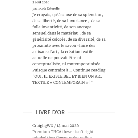
2 août 2026
par nicole Esterolle
Je croyais, qu’à cause de sa splendeur,
de sa liberté, de sa luxuriance , de sa
folle inventivité, de son ancrage
sensuel dans le matériau , de sa
générisité colorée, de sa diversité, de sa
proximité avec le savoir-faire des
artisans d’art, la création textile
actuelle ne pouvait être ni
conceptualisée, ni contemporainisée…
Puisque contraire à … Continue reading
"OUI, IL EXISTE BEL ET BIEN UN ART
TEXTILE « CONTEMPORAIN » !"
LIVRE D’OR
CraigligWU
/
14 mai 2026
Premium THCA flower isn't right-
minded thca flower order online