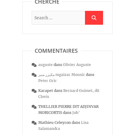
CHERCHE
COMMENTAIRES
auguste
dans
Olivier Auguste
مكيزر منير mgaizar Mounir
dans
Peter Gric
Karapet
dans
Bernard Guimet, dit
Clovis
THELLIER PIERRE DIT ADJINVAR
MORICORTIS
dans
Joh’
Mathieu Celeyron
dans
Lisa
Salamandra