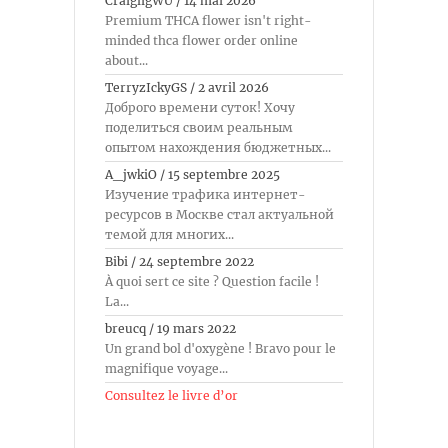
CraigligWU
/
14 mai 2026
Premium THCA flower isn't right-
minded thca flower order online
about...
TerryzIckyGS
/
2 avril 2026
Доброго времени суток! Хочу
поделиться своим реальным
опытом нахождения бюджетных...
A_jwkiO
/
15 septembre 2025
Изучение трафика интернет-
ресурсов в Москве стал актуальной
темой для многих...
Bibi
/
24 septembre 2022
À quoi sert ce site ? Question facile !
La...
breucq
/
19 mars 2022
Un grand bol d'oxygène ! Bravo pour le
magnifique voyage...
Consultez le livre d’or