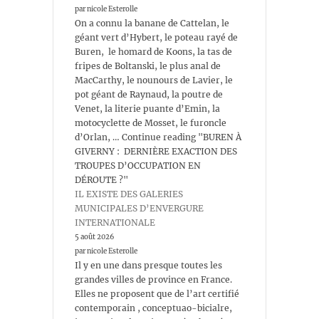
par nicole Esterolle
On a connu la banane de Cattelan, le
géant vert d’Hybert, le poteau rayé de
Buren, le homard de Koons, la tas de
fripes de Boltanski, le plus anal de
MacCarthy, le nounours de Lavier, le
pot géant de Raynaud, la poutre de
Venet, la literie puante d’Emin, la
motocyclette de Mosset, le furoncle
d’Orlan, … Continue reading "BUREN À
GIVERNY : DERNIÈRE EXACTION DES
TROUPES D’OCCUPATION EN
DÉROUTE ?"
IL EXISTE DES GALERIES
MUNICIPALES D’ENVERGURE
INTERNATIONALE
5 août 2026
par nicole Esterolle
Il y en une dans presque toutes les
grandes villes de province en France.
Elles ne proposent que de l’art certifié
contemporain , conceptuao-bicialre,