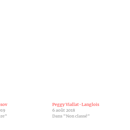
ssov
Peggy Viallat-Langlois
019
6 août 2018
ure"
Dans "Non classé"