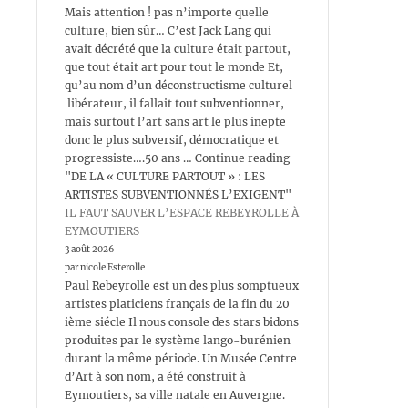
Mais attention ! pas n’importe quelle
culture, bien sûr… C’est Jack Lang qui
avait décrété que la culture était partout,
que tout était art pour tout le monde Et,
qu’au nom d’un déconstructisme culturel
libérateur, il fallait tout subventionner,
mais surtout l’art sans art le plus inepte
donc le plus subversif, démocratique et
progressiste….50 ans … Continue reading
"DE LA « CULTURE PARTOUT » : LES
ARTISTES SUBVENTIONNÉS L’EXIGENT"
IL FAUT SAUVER L’ESPACE REBEYROLLE À
EYMOUTIERS
3 août 2026
par nicole Esterolle
Paul Rebeyrolle est un des plus somptueux
artistes platiciens français de la fin du 20
ième siécle Il nous console des stars bidons
produites par le système lango-burénien
durant la même période. Un Musée Centre
d’Art à son nom, a été construit à
Eymoutiers, sa ville natale en Auvergne.