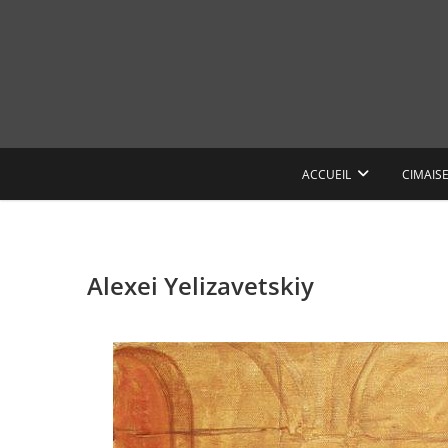
Skip
to
content
ACCUEIL
CIMAIS
Alexei Yelizavetskiy