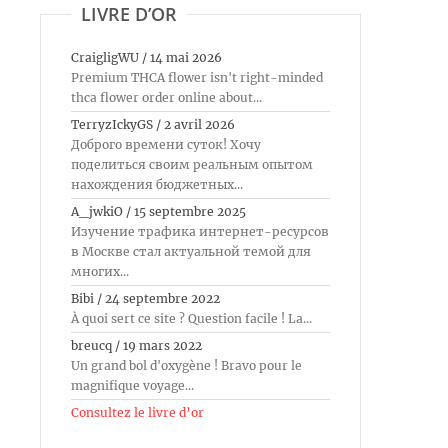
LIVRE D’OR
CraigligWU
/
14 mai 2026
Premium THCA flower isn't right-minded
thca flower order online about...
TerryzIckyGS
/
2 avril 2026
Доброго времени суток! Хочу
поделиться своим реальным опытом
нахождения бюджетных...
A_jwkiO
/
15 septembre 2025
Изучение трафика интернет-ресурсов
в Москве стал актуальной темой для
многих...
Bibi
/
24 septembre 2022
À quoi sert ce site ? Question facile ! La...
breucq
/
19 mars 2022
Un grand bol d'oxygène ! Bravo pour le
magnifique voyage...
Consultez le livre d’or