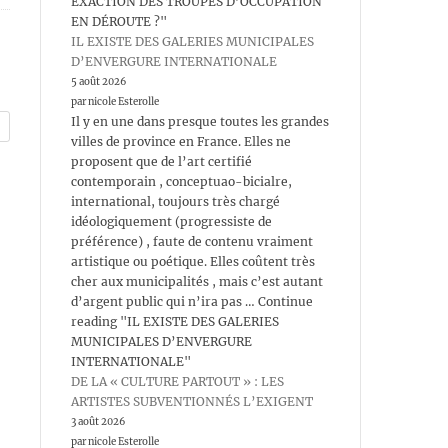
EXACTION DES TROUPES D’OCCUPATION
EN DÉROUTE ?"
IL EXISTE DES GALERIES MUNICIPALES
D’ENVERGURE INTERNATIONALE
5 août 2026
par nicole Esterolle
Il y en une dans presque toutes les grandes
villes de province en France. Elles ne
proposent que de l’art certifié
contemporain , conceptuao-bicialre,
international, toujours très chargé
idéologiquement (progressiste de
préférence) , faute de contenu vraiment
artistique ou poétique. Elles coûtent très
cher aux municipalités , mais c’est autant
d’argent public qui n’ira pas … Continue
reading "IL EXISTE DES GALERIES
MUNICIPALES D’ENVERGURE
INTERNATIONALE"
DE LA « CULTURE PARTOUT » : LES
ARTISTES SUBVENTIONNÉS L’EXIGENT
3 août 2026
par nicole Esterolle