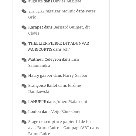
auguste
dans
Olivier Auguste
مكيزر منير mgaizar Mounir
dans
Peter
Gric
Karapet
dans
Bernard Guimet, dit
Clovis
THELLIER PIERRE DIT ADJINVAR
MORICORTIS
dans
Joh’
Mathieu Celeyron
dans
Lisa
Salamandra
Harry gaabor
dans
Harry Gaabor
Françoise Ballet
dans
Jérôme
Danikowski
LAHUPPE
dans
Julien Malardenti
Loulou
dans
Veijo Rönkkönen
Stage de sculpture papier fil de fer
avec Bruno Loire - Campagn'ART
dans
Bruno Loire