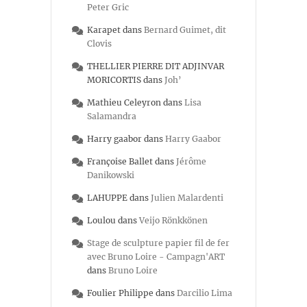
Peter Gric
Karapet
dans
Bernard Guimet, dit
Clovis
THELLIER PIERRE DIT ADJINVAR
MORICORTIS
dans
Joh’
Mathieu Celeyron
dans
Lisa
Salamandra
Harry gaabor
dans
Harry Gaabor
Françoise Ballet
dans
Jérôme
Danikowski
LAHUPPE
dans
Julien Malardenti
Loulou
dans
Veijo Rönkkönen
Stage de sculpture papier fil de fer
avec Bruno Loire - Campagn'ART
dans
Bruno Loire
Foulier Philippe
dans
Darcilio Lima