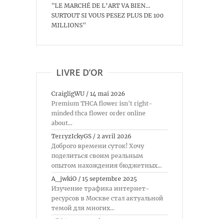
"LE MARCHÉ DE L’ART VA BIEN…
SURTOUT SI VOUS PESEZ PLUS DE 100
MILLIONS"
LIVRE D’OR
CraigligWU
/
14 mai 2026
Premium THCA flower isn't right-
minded thca flower order online
about...
TerryzIckyGS
/
2 avril 2026
Доброго времени суток! Хочу
поделиться своим реальным
опытом нахождения бюджетных...
A_jwkiO
/
15 septembre 2025
Изучение трафика интернет-
ресурсов в Москве стал актуальной
темой для многих...