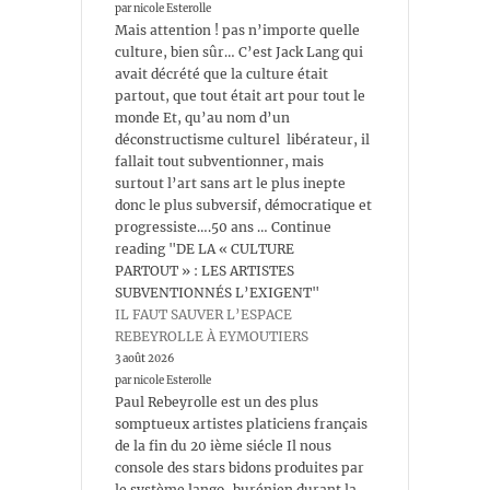
par nicole Esterolle
Mais attention ! pas n’importe quelle
culture, bien sûr… C’est Jack Lang qui
avait décrété que la culture était
partout, que tout était art pour tout le
monde Et, qu’au nom d’un
déconstructisme culturel libérateur, il
fallait tout subventionner, mais
surtout l’art sans art le plus inepte
donc le plus subversif, démocratique et
progressiste….50 ans … Continue
reading "DE LA « CULTURE
PARTOUT » : LES ARTISTES
SUBVENTIONNÉS L’EXIGENT"
IL FAUT SAUVER L’ESPACE
REBEYROLLE À EYMOUTIERS
3 août 2026
par nicole Esterolle
Paul Rebeyrolle est un des plus
somptueux artistes platiciens français
de la fin du 20 ième siécle Il nous
console des stars bidons produites par
le système lango-burénien durant la