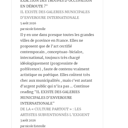
EXACTION DES TROUPES D’OCCUPATION
EN DÉROUTE ?"
IL EXISTE DES GALERIES MUNICIPALES
D’ENVERGURE INTERNATIONALE
5 août 2026
par nicole Esterolle
Il y en une dans presque toutes les grandes
villes de province en France. Elles ne
proposent que de l’art certifié
contemporain , conceptuao-bicialre,
international, toujours très chargé
idéologiquement (progressiste de
préférence) , faute de contenu vraiment
artistique ou poétique. Elles coûtent très
cher aux municipalités , mais c’est autant
d’argent public qui n’ira pas … Continue
reading "IL EXISTE DES GALERIES
MUNICIPALES D’ENVERGURE
INTERNATIONALE"
DE LA « CULTURE PARTOUT » : LES
ARTISTES SUBVENTIONNÉS L’EXIGENT
3 août 2026
par nicole Esterolle