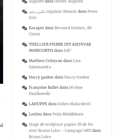
auguste
dans
Olivier Auguste
مكيزر منير mgaizar Mounir
dans
Peter
Gric
Karapet
dans
Bernard Guimet, dit
Clovis
THELLIER PIERRE DIT ADJINVAR
MORICORTIS
dans
Joh’
Mathieu Celeyron
dans
Lisa
Salamandra
Harry gaabor
dans
Harry Gaabor
Françoise Ballet
dans
Jérôme
Danikowski
LAHUPPE
dans
Julien Malardenti
Loulou
dans
Veijo Rönkkönen
Stage de sculpture papier fil de fer
al
avec Bruno Loire - Campagn'ART
dans
Bruno Loire