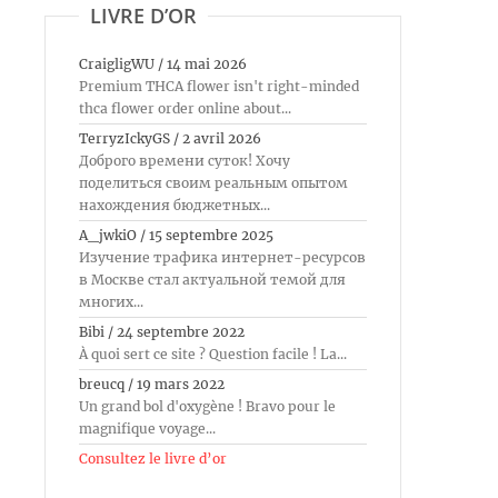
LIVRE D’OR
CraigligWU
/
14 mai 2026
Premium THCA flower isn't right-minded
thca flower order online about...
TerryzIckyGS
/
2 avril 2026
Доброго времени суток! Хочу
поделиться своим реальным опытом
нахождения бюджетных...
A_jwkiO
/
15 septembre 2025
Изучение трафика интернет-ресурсов
в Москве стал актуальной темой для
многих...
Bibi
/
24 septembre 2022
À quoi sert ce site ? Question facile ! La...
breucq
/
19 mars 2022
Un grand bol d'oxygène ! Bravo pour le
magnifique voyage...
Consultez le livre d’or