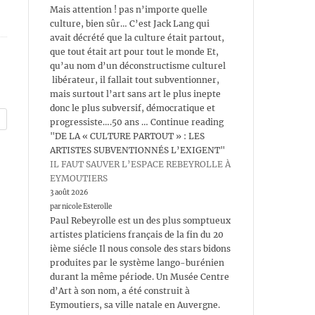
Mais attention ! pas n’importe quelle
culture, bien sûr… C’est Jack Lang qui
avait décrété que la culture était partout,
que tout était art pour tout le monde Et,
qu’au nom d’un déconstructisme culturel
libérateur, il fallait tout subventionner,
mais surtout l’art sans art le plus inepte
donc le plus subversif, démocratique et
progressiste….50 ans … Continue reading
"DE LA « CULTURE PARTOUT » : LES
ARTISTES SUBVENTIONNÉS L’EXIGENT"
IL FAUT SAUVER L’ESPACE REBEYROLLE À
EYMOUTIERS
3 août 2026
par nicole Esterolle
Paul Rebeyrolle est un des plus somptueux
artistes platiciens français de la fin du 20
ième siécle Il nous console des stars bidons
produites par le système lango-burénien
durant la même période. Un Musée Centre
d’Art à son nom, a été construit à
Eymoutiers, sa ville natale en Auvergne.