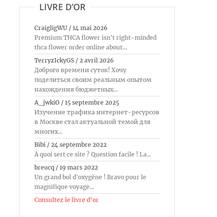
LIVRE D’OR
CraigligWU
/
14 mai 2026
Premium THCA flower isn't right-minded
thca flower order online about...
TerryzIckyGS
/
2 avril 2026
Доброго времени суток! Хочу
поделиться своим реальным опытом
нахождения бюджетных...
A_jwkiO
/
15 septembre 2025
Изучение трафика интернет-ресурсов
в Москве стал актуальной темой для
многих...
Bibi
/
24 septembre 2022
À quoi sert ce site ? Question facile ! La...
breucq
/
19 mars 2022
Un grand bol d'oxygène ! Bravo pour le
magnifique voyage...
Consultez le livre d’or