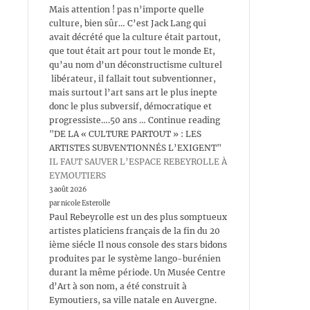
Mais attention ! pas n’importe quelle
culture, bien sûr… C’est Jack Lang qui
avait décrété que la culture était partout,
que tout était art pour tout le monde Et,
qu’au nom d’un déconstructisme culturel
libérateur, il fallait tout subventionner,
mais surtout l’art sans art le plus inepte
donc le plus subversif, démocratique et
progressiste….50 ans … Continue reading
"DE LA « CULTURE PARTOUT » : LES
ARTISTES SUBVENTIONNÉS L’EXIGENT"
IL FAUT SAUVER L’ESPACE REBEYROLLE À
EYMOUTIERS
3 août 2026
par nicole Esterolle
Paul Rebeyrolle est un des plus somptueux
artistes platiciens français de la fin du 20
ième siécle Il nous console des stars bidons
produites par le système lango-burénien
durant la même période. Un Musée Centre
d’Art à son nom, a été construit à
Eymoutiers, sa ville natale en Auvergne.