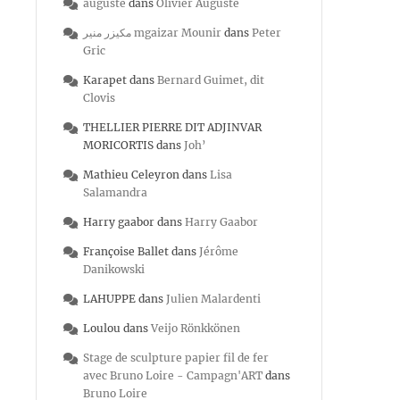
auguste
dans
Olivier Auguste
مكيزر منير mgaizar Mounir
dans
Peter
Gric
Karapet
dans
Bernard Guimet, dit
Clovis
THELLIER PIERRE DIT ADJINVAR
MORICORTIS
dans
Joh’
Mathieu Celeyron
dans
Lisa
Salamandra
Harry gaabor
dans
Harry Gaabor
Françoise Ballet
dans
Jérôme
Danikowski
LAHUPPE
dans
Julien Malardenti
Loulou
dans
Veijo Rönkkönen
Stage de sculpture papier fil de fer
avec Bruno Loire - Campagn'ART
dans
Bruno Loire