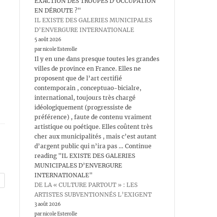
EXACTION DES TROUPES D’OCCUPATION
EN DÉROUTE ?"
IL EXISTE DES GALERIES MUNICIPALES
D’ENVERGURE INTERNATIONALE
5 août 2026
par nicole Esterolle
Il y en une dans presque toutes les grandes
villes de province en France. Elles ne
proposent que de l’art certifié
contemporain , conceptuao-bicialre,
international, toujours très chargé
idéologiquement (progressiste de
préférence) , faute de contenu vraiment
artistique ou poétique. Elles coûtent très
cher aux municipalités , mais c’est autant
d’argent public qui n’ira pas … Continue
reading "IL EXISTE DES GALERIES
MUNICIPALES D’ENVERGURE
INTERNATIONALE"
DE LA « CULTURE PARTOUT » : LES
ARTISTES SUBVENTIONNÉS L’EXIGENT
3 août 2026
par nicole Esterolle