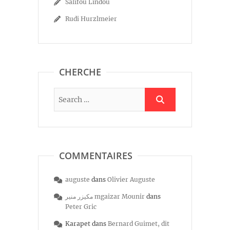
Salifou Lindou
Rudi Hurzlmeier
CHERCHE
COMMENTAIRES
auguste
dans
Olivier Auguste
مكيزر منير mgaizar Mounir
dans
Peter Gric
Karapet
dans
Bernard Guimet, dit