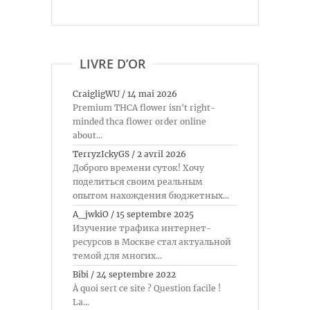
LIVRE D’OR
CraigligWU
/
14 mai 2026
Premium THCA flower isn't right-
minded thca flower order online
about...
TerryzIckyGS
/
2 avril 2026
Доброго времени суток! Хочу
поделиться своим реальным
опытом нахождения бюджетных...
A_jwkiO
/
15 septembre 2025
Изучение трафика интернет-
ресурсов в Москве стал актуальной
темой для многих...
Bibi
/
24 septembre 2022
À quoi sert ce site ? Question facile !
La...