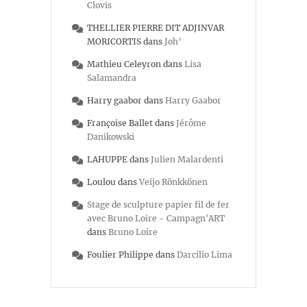
Clovis
THELLIER PIERRE DIT ADJINVAR
MORICORTIS
dans
Joh’
Mathieu Celeyron
dans
Lisa
Salamandra
Harry gaabor
dans
Harry Gaabor
Françoise Ballet
dans
Jérôme
Danikowski
LAHUPPE
dans
Julien Malardenti
Loulou
dans
Veijo Rönkkönen
Stage de sculpture papier fil de fer
avec Bruno Loire - Campagn'ART
dans
Bruno Loire
Foulier Philippe
dans
Darcilio Lima