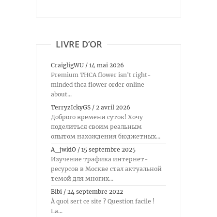
LIVRE D’OR
CraigligWU
/
14 mai 2026
Premium THCA flower isn't right-
minded thca flower order online
about...
TerryzIckyGS
/
2 avril 2026
Доброго времени суток! Хочу
поделиться своим реальным
опытом нахождения бюджетных...
A_jwkiO
/
15 septembre 2025
Изучение трафика интернет-
ресурсов в Москве стал актуальной
темой для многих...
Bibi
/
24 septembre 2022
À quoi sert ce site ? Question facile !
La...