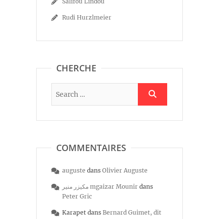
Salifou Lindou
Rudi Hurzlmeier
CHERCHE
COMMENTAIRES
auguste
dans
Olivier Auguste
مكيزر منير mgaizar Mounir
dans
Peter Gric
Karapet
dans
Bernard Guimet, dit