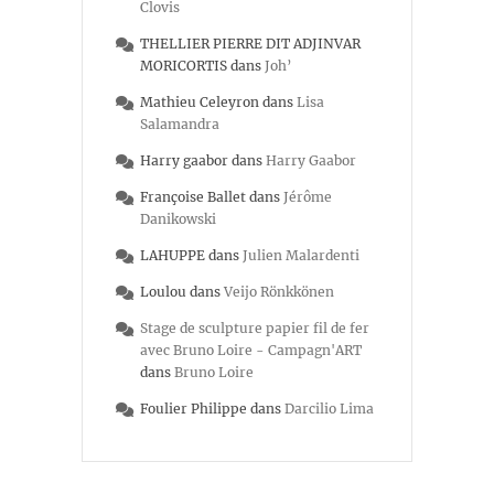
Clovis
THELLIER PIERRE DIT ADJINVAR
MORICORTIS
dans
Joh’
Mathieu Celeyron
dans
Lisa
Salamandra
Harry gaabor
dans
Harry Gaabor
Françoise Ballet
dans
Jérôme
Danikowski
LAHUPPE
dans
Julien Malardenti
Loulou
dans
Veijo Rönkkönen
Stage de sculpture papier fil de fer
avec Bruno Loire - Campagn'ART
dans
Bruno Loire
Foulier Philippe
dans
Darcilio Lima