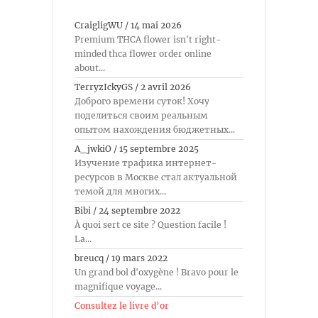
CraigligWU
/
14 mai 2026
Premium THCA flower isn't right-
minded thca flower order online
about...
TerryzIckyGS
/
2 avril 2026
Доброго времени суток! Хочу
поделиться своим реальным
опытом нахождения бюджетных...
A_jwkiO
/
15 septembre 2025
Изучение трафика интернет-
ресурсов в Москве стал актуальной
темой для многих...
Bibi
/
24 septembre 2022
À quoi sert ce site ? Question facile !
La...
breucq
/
19 mars 2022
Un grand bol d'oxygène ! Bravo pour le
magnifique voyage...
Consultez le livre d’or