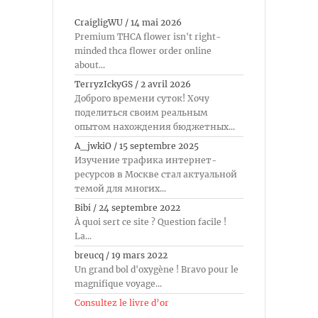
CraigligWU
/
14 mai 2026
Premium THCA flower isn't right-
minded thca flower order online
about...
TerryzIckyGS
/
2 avril 2026
Доброго времени суток! Хочу
поделиться своим реальным
опытом нахождения бюджетных...
A_jwkiO
/
15 septembre 2025
Изучение трафика интернет-
ресурсов в Москве стал актуальной
темой для многих...
Bibi
/
24 septembre 2022
À quoi sert ce site ? Question facile !
La...
breucq
/
19 mars 2022
Un grand bol d'oxygène ! Bravo pour le
magnifique voyage...
Consultez le livre d’or