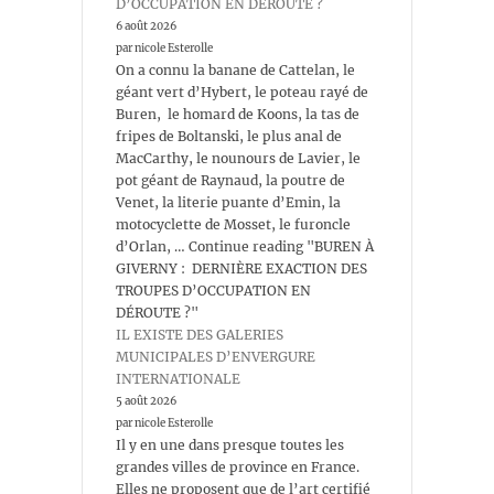
D’OCCUPATION EN DÉROUTE ?
6 août 2026
par nicole Esterolle
On a connu la banane de Cattelan, le
géant vert d’Hybert, le poteau rayé de
Buren, le homard de Koons, la tas de
fripes de Boltanski, le plus anal de
MacCarthy, le nounours de Lavier, le
pot géant de Raynaud, la poutre de
Venet, la literie puante d’Emin, la
motocyclette de Mosset, le furoncle
d’Orlan, … Continue reading "BUREN À
GIVERNY : DERNIÈRE EXACTION DES
TROUPES D’OCCUPATION EN
DÉROUTE ?"
IL EXISTE DES GALERIES
MUNICIPALES D’ENVERGURE
INTERNATIONALE
5 août 2026
par nicole Esterolle
Il y en une dans presque toutes les
grandes villes de province en France.
Elles ne proposent que de l’art certifié