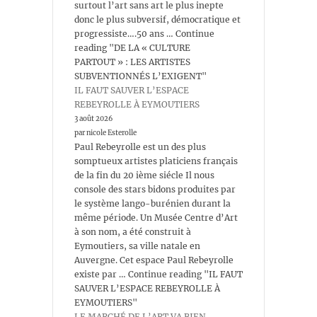
surtout l’art sans art le plus inepte
donc le plus subversif, démocratique et
progressiste….50 ans … Continue
reading "DE LA « CULTURE
PARTOUT » : LES ARTISTES
SUBVENTIONNÉS L’EXIGENT"
IL FAUT SAUVER L’ESPACE
REBEYROLLE À EYMOUTIERS
3 août 2026
par nicole Esterolle
Paul Rebeyrolle est un des plus
somptueux artistes platiciens français
de la fin du 20 ième siécle Il nous
console des stars bidons produites par
le système lango-burénien durant la
même période. Un Musée Centre d’Art
à son nom, a été construit à
Eymoutiers, sa ville natale en
Auvergne. Cet espace Paul Rebeyrolle
existe par … Continue reading "IL FAUT
SAUVER L’ESPACE REBEYROLLE À
EYMOUTIERS"
LE MARCHÉ DE L’ART VA BIEN…