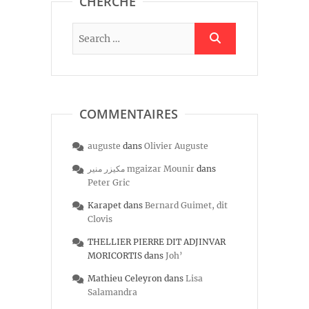
CHERCHE
COMMENTAIRES
auguste
dans
Olivier Auguste
مكيزر منير mgaizar Mounir
dans
Peter Gric
Karapet
dans
Bernard Guimet, dit
Clovis
THELLIER PIERRE DIT ADJINVAR
MORICORTIS
dans
Joh’
Mathieu Celeyron
dans
Lisa
Salamandra