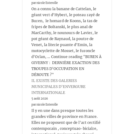
par nicole Esterolle
On a connu la banane de Cattelan, le
géant vert d’Hybert, le poteau rayé de
Buren, le homard de Koons, la tas de
fripes de Boltanski, le plus anal de
MacCarthy, le nounours de Lavier, le
pot géant de Raynaud, la poutre de
Venet, la literie puante d’Emin, la
motocyclette de Mosset, le furoncle
d’Orlan, … Continue reading "BUREN À
GIVERNY : DERNIÈRE EXACTION DES
TROUPES D’OCCUPATION EN
DÉROUTE ?"
IL EXISTE DES GALERIES
MUNICIPALES D’ENVERGURE
INTERNATIONALE
5 août 2026
par nicole Esterolle
Il y en une dans presque toutes les
grandes villes de province en France.
Elles ne proposent que de l’art certifié
contemporain , conceptuao-bicialre,