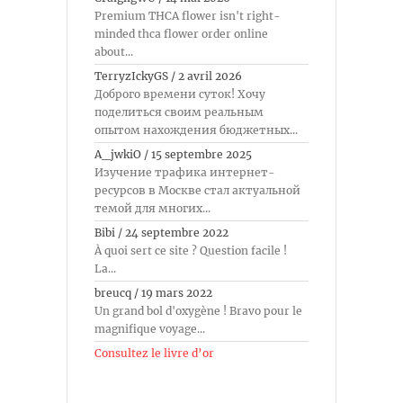
Premium THCA flower isn't right-
minded thca flower order online
about...
TerryzIckyGS
/
2 avril 2026
Доброго времени суток! Хочу
поделиться своим реальным
опытом нахождения бюджетных...
A_jwkiO
/
15 septembre 2025
Изучение трафика интернет-
ресурсов в Москве стал актуальной
темой для многих...
Bibi
/
24 septembre 2022
À quoi sert ce site ? Question facile !
La...
breucq
/
19 mars 2022
Un grand bol d'oxygène ! Bravo pour le
magnifique voyage...
Consultez le livre d’or