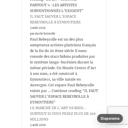
PARTOUT » : LES ARTISTES
SUBVENTIONNÉS L’EXIGENT"
IL FAUT SAUVER L’ESPACE
REBEYROLLE À EYMOUTIERS
3 août 2026
par nicole Esterolle
Paul Rebeyrolle est un des plus
somptueux artistes platiciens français
de la fin du 20 ième siécle Il nous
console des stars bidons produites par
le système lango-burénien durant la
même période. Un Musée Centre d’Art
à son nom, a été construit à
Eymoutiers, sa ville natale en
Auvergne. Cet espace Paul Rebeyrolle
existe par … Continue reading "IL FAUT
SAUVER L’ESPACE REBEYROLLE À
EYMOUTIERS"
LE MARCHÉ DE L’ART VA BIEN…
SURTOUT SI VOUS PESEZ PLUS DE 100
Diaporama
MILLIONS
2 août 2026