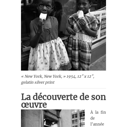
« New York, New York, » 1954, 12″ x 12″,
gelatin silver print
La découverte de son
œuvre
À la fin
de
l’année