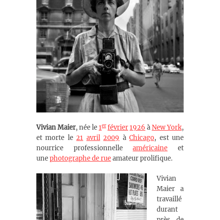
er
Vivian Maier
, née le
1
février
1926
à
New York
,
et morte le
21
avril
2009
à
Chicago
, est une
nourrice professionnelle
américaine
et
une
photographe de rue
amateur prolifique.
Vivian
Maier a
travaillé
durant
près de