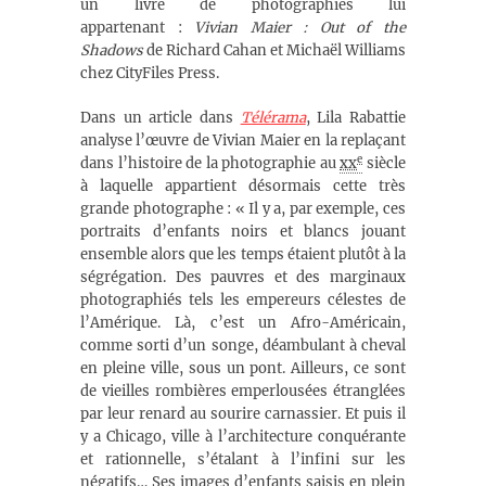
un livre de photographies lui
appartenant :
Vivian Maier : Out of the
Shadows
de Richard Cahan et Michaël Williams
chez CityFiles Press.
Dans un article dans
Télérama
, Lila Rabattie
analyse l’œuvre de Vivian Maier en la replaçant
e
dans l’histoire de la photographie au
xx
siècle
à laquelle appartient désormais cette très
grande photographe : « Il y a, par exemple, ces
portraits d’enfants noirs et blancs jouant
ensemble alors que les temps étaient plutôt à la
ségrégation. Des pauvres et des marginaux
photographiés tels les empereurs célestes de
l’Amérique. Là, c’est un Afro-Américain,
comme sorti d’un songe, déambulant à cheval
en pleine ville, sous un pont. Ailleurs, ce sont
de vieilles rombières emperlousées étranglées
par leur renard au sourire carnassier. Et puis il
y a Chicago, ville à l’architecture conquérante
et rationnelle, s’étalant à l’infini sur les
négatifs… Ses images d’enfants saisis en plein