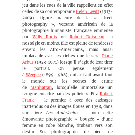
jeu dans les rues de la ville rappellent en effet
celles de sa contemporaine
Helen Levitt
(1913-
2009), figure majeure de la « street
photography », versant américain de la
photographie humaniste française emmenée
par
Willy Ronis
ou
Robert Doisneau
, la
nostalgie en moins. Elle est pleine de tendresse
envers les Afro-Américains, mais aussi
implacable avec les riches que le sera
Diane
Arbus
(1923-1971) lorsqu’il s’agit de leur tirer
le portrait. On pense également
à
Weegee
(1899-1968), qui arrivait avant tout
le monde sur les scènes de crime
de
Manhattan
, lorsqu’elle immortalise un
ivrogne encadré par des policiers. Et à
Robert
Frank
— le premier à oser des cadrages
inattendus ou des images floues en 1958, dans
son livre
Les Américains
— pour cette
émouvante photographie « bougée » d’une
femme en robe blanche, titubant vers son
destin. Ses photographies de pieds de