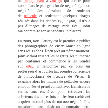
de
Portage Park
à
Chicago
qui achète
pour
400 dollars le plus gros lot de négatifs (30 000
négatifs, des dizaines de rouleaux
de
pellicule
et seulement quelques tirages
réalisés dans les années 1950-1960). Il n’y a
pas d’images de Portage Park. Déçu, John
Maloof remise son achat dans un placard.
En 2008, Ron Slattery est le premier à publier
des photographies de Vivian Maier en ligne
sans réels échos
. À peu près au même moment,
John Maloof ressort les négatifs, les numérise
par centaines et commence à les vendre
sur
eBay
. Il rencontre par ce biais un
professeur d’art qui lui fait prendre conscience
de l’importance de l’œuvre de Vivian
. Il
examine alors les milliers de pellicules encore
embobinées et prend contact avec la maison de
ventes aux enchères pour retrouver les
acheteurs des autres lots et il les leur rachète et
acquiert au total plus de 100 000 négatifs. Il la
questionne aussi, désireux de connaître cette