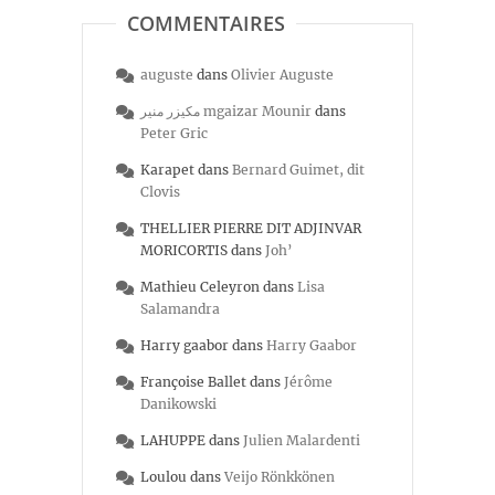
COMMENTAIRES
auguste
dans
Olivier Auguste
مكيزر منير mgaizar Mounir
dans
Peter Gric
Karapet
dans
Bernard Guimet, dit
Clovis
THELLIER PIERRE DIT ADJINVAR
MORICORTIS
dans
Joh’
Mathieu Celeyron
dans
Lisa
Salamandra
Harry gaabor
dans
Harry Gaabor
Françoise Ballet
dans
Jérôme
Danikowski
LAHUPPE
dans
Julien Malardenti
Loulou
dans
Veijo Rönkkönen