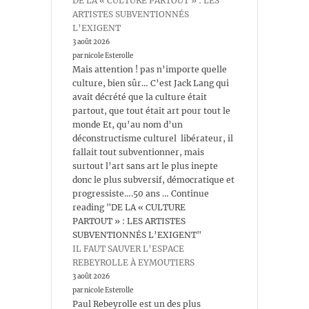
DE LA « CULTURE PARTOUT » : LES
ARTISTES SUBVENTIONNÉS
L’EXIGENT
3 août 2026
par nicole Esterolle
Mais attention ! pas n’importe quelle
culture, bien sûr… C’est Jack Lang qui
avait décrété que la culture était
partout, que tout était art pour tout le
monde Et, qu’au nom d’un
déconstructisme culturel libérateur, il
fallait tout subventionner, mais
surtout l’art sans art le plus inepte
donc le plus subversif, démocratique et
progressiste….50 ans … Continue
reading "DE LA « CULTURE
PARTOUT » : LES ARTISTES
SUBVENTIONNÉS L’EXIGENT"
IL FAUT SAUVER L’ESPACE
REBEYROLLE À EYMOUTIERS
3 août 2026
par nicole Esterolle
Paul Rebeyrolle est un des plus