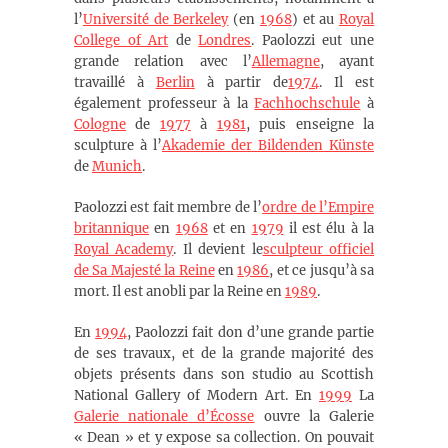
l’
Université de Berkeley
(en
1968
) et au
Royal
College of Art
de
Londres
. Paolozzi eut une
grande relation avec l’
Allemagne
, ayant
travaillé à
Berlin
à partir de
1974
. Il est
également professeur à la
Fachhochschule
à
Cologne
de
1977
à
1981
, puis enseigne la
sculpture à l’
Akademie der Bildenden Künste
de
Munich
.
Paolozzi est fait membre de l’
ordre de l’Empire
britannique
en
1968
et en
1979
il est élu à la
Royal Academy
. Il devient le
sculpteur officiel
de Sa Majesté la Reine
en
1986
, et ce jusqu’à sa
mort. Il est anobli par la Reine en
1989
.
En
1994
, Paolozzi fait don d’une grande partie
de ses travaux, et de la grande majorité des
objets présents dans son studio au Scottish
National Gallery of Modern Art. En
1999
La
Galerie nationale d’Écosse
ouvre la Galerie
« Dean » et y expose sa collection. On pouvait