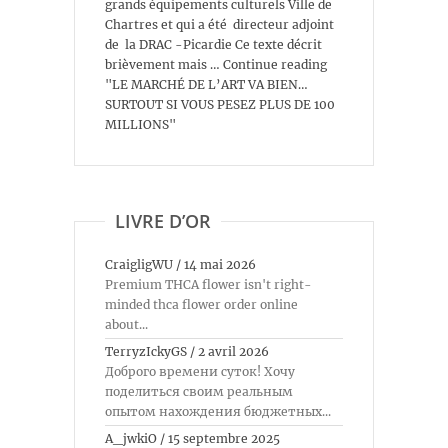
grands équipements culturels Ville de
Chartres et qui a été directeur adjoint
de la DRAC -Picardie Ce texte décrit
brièvement mais … Continue reading
"LE MARCHÉ DE L’ART VA BIEN…
SURTOUT SI VOUS PESEZ PLUS DE 100
MILLIONS"
LIVRE D’OR
CraigligWU
/
14 mai 2026
Premium THCA flower isn't right-
minded thca flower order online
about...
TerryzIckyGS
/
2 avril 2026
Доброго времени суток! Хочу
поделиться своим реальным
опытом нахождения бюджетных...
A_jwkiO
/
15 septembre 2025