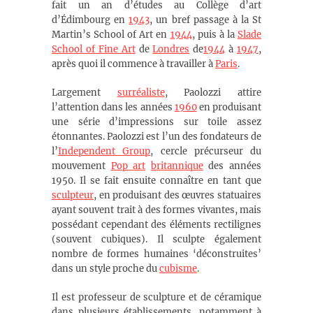
fait un an d’études au Collège d’art
d’Édimbourg en
1943
, un bref passage à la St
Martin’s School of Art en
1944
, puis à la
Slade
School of Fine Art
de
Londres
de
1944
à
1947
,
après quoi il commence à travailler à
Paris
.
Largement
surréaliste
, Paolozzi attire
l’attention dans les années
1960
en produisant
une série d’impressions sur toile assez
étonnantes. Paolozzi est l’un des fondateurs de
l’
Independent Group
, cercle précurseur du
mouvement
Pop art
britannique
des années
1950. Il se fait ensuite connaître en tant que
sculpteur
, en produisant des œuvres statuaires
ayant souvent trait à des formes vivantes, mais
possédant cependant des éléments rectilignes
(souvent cubiques). Il sculpte également
nombre de formes humaines ‘déconstruites’
dans un style proche du
cubisme
.
Il est professeur de sculpture et de céramique
dans plusieurs établissements, notamment à