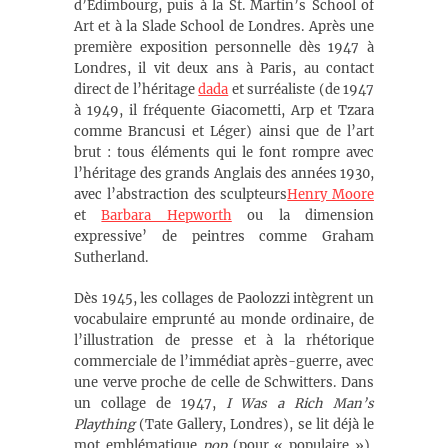
d’Édimbourg, puis à la St. Martin’s School of
Art et à la Slade School de Londres. Après une
première exposition personnelle dès 1947 à
Londres, il vit deux ans à Paris, au contact
direct de l’héritage
dada
et surréaliste (de 1947
à 1949, il fréquente Giacometti, Arp et Tzara
comme Brancusi et Léger) ainsi que de l’art
brut : tous éléments qui le font rompre avec
l’héritage des grands Anglais des années 1930,
avec l’abstraction des sculpteurs
Henry Moore
et
Barbara Hepworth
ou la dimension
expressive’ de peintres comme Graham
Sutherland.
Dès 1945, les collages de Paolozzi intègrent un
vocabulaire emprunté au monde ordinaire, de
l’illustration de presse et à la rhétorique
commerciale de l’immédiat après-guerre, avec
une verve proche de celle de Schwitters. Dans
un collage de 1947,
I Was a Rich Man’s
Plaything
(Tate Gallery, Londres), se lit déjà le
mot emblématique
pop
(pour « populaire »),