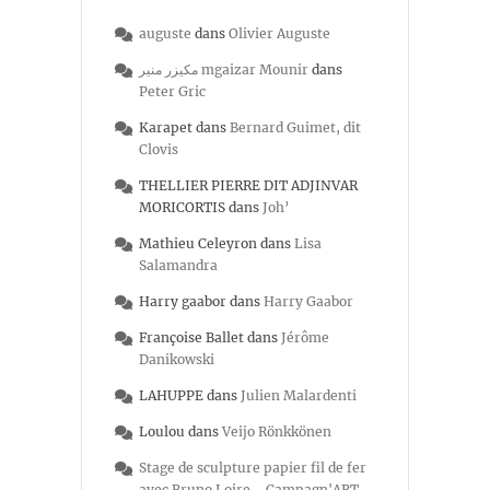
auguste
dans
Olivier Auguste
مكيزر منير mgaizar Mounir
dans
Peter Gric
Karapet
dans
Bernard Guimet, dit
Clovis
THELLIER PIERRE DIT ADJINVAR
MORICORTIS
dans
Joh’
Mathieu Celeyron
dans
Lisa
Salamandra
Harry gaabor
dans
Harry Gaabor
Françoise Ballet
dans
Jérôme
Danikowski
LAHUPPE
dans
Julien Malardenti
Loulou
dans
Veijo Rönkkönen
Stage de sculpture papier fil de fer
avec Bruno Loire - Campagn'ART